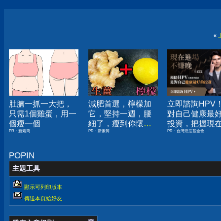
«
肚腩一抓一大把，
減肥首選，檸檬加
立即諮詢HPV
只需1個雞蛋，用一
它，堅持一週，腰
對自己健康最
個瘦一個
細了，瘦到你懷疑
投資，把握現
PR・新素簡
PR・新素簡
PR・台灣癌症基金會
人生
嫌晚！
POPIN
主題工具
顯示可列印版本
傳送本頁給好友