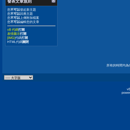
發表文章規則
您
不可以
發起新主題
您
不可以
回應主題
您
不可以
上傳附加檔案
您
不可以
編輯您的文章
vB 代碼
打開
表情圖示
打開
[IMG]
代碼
打開
HTML代碼
關閉
所有的時間均為G
vB
power