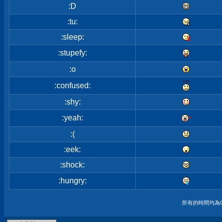
:D
:tu:
:sleep:
:stupefy:
:o
:confused:
:shy:
:yeah:
:(
:eek:
:shock:
:hungry:
所有的時間均為G