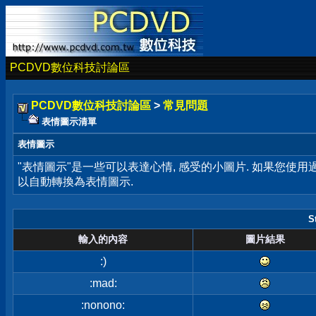
PCDVD數位科技討論區
PCDVD數位科技討論區
>
常見問題
表情圖示清單
表情圖示
"表情圖示"是一些可以表達心情, 感受的小圖片. 如果您使
以自動轉換為表情圖示.
S
輸入的內容
圖片結果
:)
:mad:
:nonono: