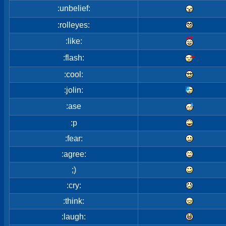
:unbelief:
:rolleyes:
:like:
:flash:
:cool:
:jolin:
:ase
:p
:fear:
:agree:
;)
:cry:
:think:
:laugh: