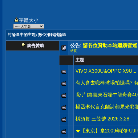
字體大小：
討論區中的主題
: 數位攝影討論區
公告:
請各位贊助本站繼續營運
廣告贊助
站長
主題
VIVO X300U&OPPO X9U...
有人會去職棒球場拍攝嗎? 
[影片]嘉義東石端午龍舟賽4
楊丞琳代言克蘭詩蘋果光彩
橫須賀 三笠號 2026.3.28
★【東京】拿2009年的FUJ