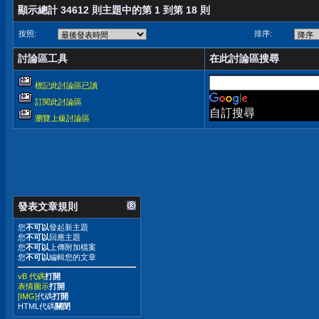
顯示總計 34612 則主題中的第 1 到第 18 則
按照:
排序:
討論區工具
在此討論區搜尋
標記此討論區已讀
訂閱此討論區
自訂搜尋
瀏覽上級討論區
發表文章規則
您
不可以
發起新主題
您
不可以
回應主題
您
不可以
上傳附加檔案
您
不可以
編輯您的文章
vB 代碼
打開
表情圖示
打開
[IMG]
代碼
打開
HTML代碼
關閉