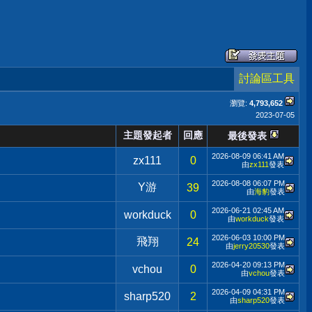
討論區工具
瀏覽:
4,793,652
2023-07-05
主題發起者
回應
最後發表
2026-08-09
06:41 AM
zx111
0
由
zx111
發表
2026-08-08
06:07 PM
Y游
39
由
海豹
發表
2026-06-21
02:45 AM
workduck
0
由
workduck
發表
2026-06-03
10:00 PM
飛翔
24
由
jerry20530
發表
2026-04-20
09:13 PM
vchou
0
由
vchou
發表
2026-04-09
04:31 PM
sharp520
2
由
sharp520
發表