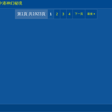
影中港神幻秘境
第1頁 共1923頁
1
2
3
4
下一頁
最後
»