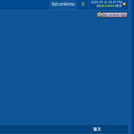
2025-03-11
10:47 PM
falconkimo
0
由
falconkimo
發表
版主