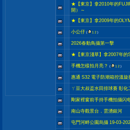
★【東京】拿2010年的FUJ
開）～
★【東京】拿2009年的OLYM
小公仔
(
1
2
)
2026春動鳥攝第一擊
★【東京淺草】拿2007年的S
手機怎樣拍月亮？
(
1
2
)
惠通 S32 電子防潮箱控溫
ㄚ豆大叔盃水田排球賽 彰化二林 
剛家裡窗前手持手機拍攝闪电
南山寺觀景台．雲湧銀河
屯門河畔公園烏攝 19-03-202