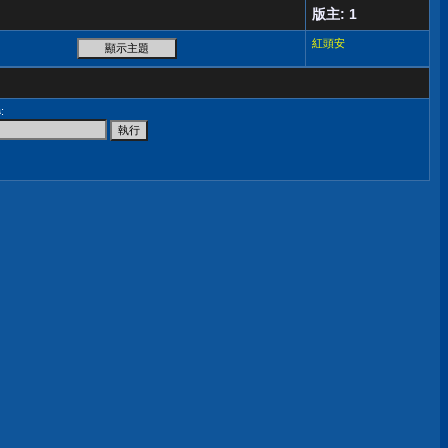
版主: 1
紅頭安
尋
: