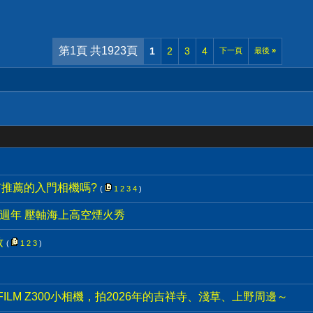
第1頁 共1923頁
1
2
3
4
下一頁
最後
»
有推薦的入門相機嗎?
(
1
2
3
4
)
0週年 壓軸海上高空煙火秀
妝
(
1
2
3
)
IFILM Z300小相機，拍2026年的吉祥寺、淺草、上野周邊～