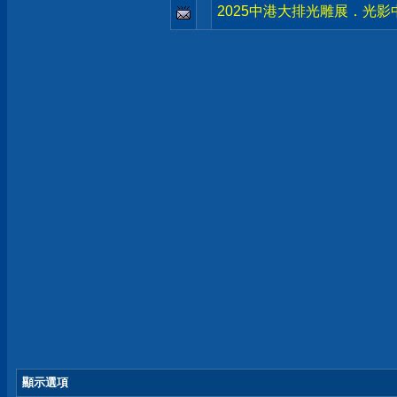
2025中港大排光雕展．光
顯示選項