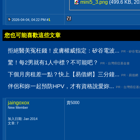
mini5_3.png
(499.6 KB, 
2026-04-04, 04:22 PM #
1
您也可能喜歡這些文章
拒絕醫美冤枉錢！皮膚權威指定：矽谷電波...
PR・矽谷電
驚！每2男就有1人中標？不可能吧？
PR・台灣癌症基金會
下個月房租差一點？快上【易借網】三分鐘...
PR・易借網
伴侶和妳一起預防HPV，才有資格說愛妳...
PR・台灣癌症基
jaingoxox
賣5000
New Member
加入日期: Jan 2014
文章: 7