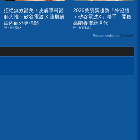
拒絕無效醫美！皮膚專科醫
2026美肌新趨勢「外泌體
師大推：矽谷電波 X 讓肌膚
＋矽谷電波X」聯手，開啟
由內而外更強韌
高階養膚新世代
PR・矽谷電波X
PR・矽谷電波X
Recommended by