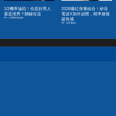
1/2機率淪陷！你是好男人
2026爆紅保養組合！矽谷
還是渣男？關鍵在這
電波X加外泌體，精準修復
PR・台灣癌症基金會
超有感
PR・矽谷電波X