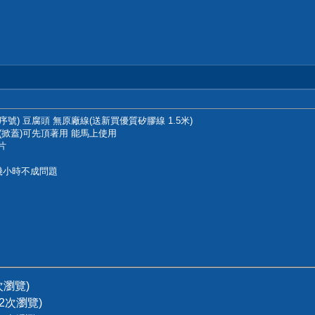
號) 豆腐頭 無原廠線(送新買優質矽膠線 1.5米)
(掀蓋)可先頂著用 能馬上使用
片
)幾小時不成問題
5次瀏覽)
202次瀏覽)