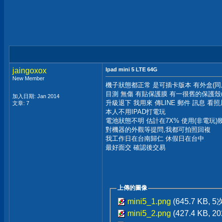
jaingoxox
Ipad mini 5 LTE 64G
New Member
機子狀態都正常 是可插卡版本 有外盒(同序
目測 無傷 有貼保護膜 有一很舊的保護殼
加入日期: Jan 2014
升級退下 我用來 傳LINE 郵件 訊息 看照
文章: 7
本人不用IPAD打電玩
電池狀態不明 估計在7X% 使用(非電玩
對機器的外觀等提問,我都可拍照回複
我工作日在台南歸仁 休假日在台中
最好面交 確認後交易
上傳的圖像
mini5_1.png
(645.7 KB, 
mini5_2.png
(427.4 KB, 