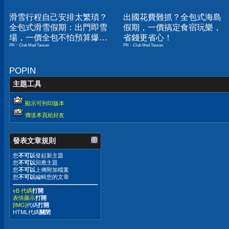
滑雪行程自己安排太繁瑣？
出國花費難抓？全包式海島
全包式滑雪假期：出門即雪
假期，一價搞定食宿玩樂，
場，一價全包不怕預算爆
省錢更省心！
PR・Club Med Taiwan
PR・Club Med Taiwan
表！
POPIN
主題工具
顯示可列印版本
傳送本頁給好友
發表文章規則
您
不可以
發起新主題
您
不可以
回應主題
您
不可以
上傳附加檔案
您
不可以
編輯您的文章
vB 代碼
打開
表情圖示
打開
[IMG]
代碼
打開
HTML代碼
關閉