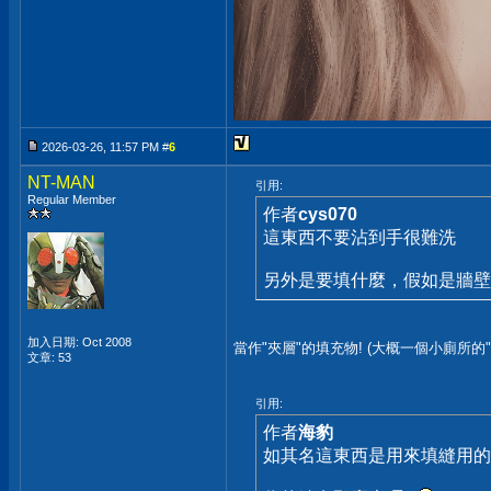
2026-03-26, 11:57 PM #
6
NT-MAN
引用:
Regular Member
作者
cys070
這東西不要沾到手很難洗
另外是要填什麼，假如是牆壁
加入日期: Oct 2008
當作"夾層"的填充物! (大概一個小廁所的
文章: 53
引用:
作者
海豹
如其名這東西是用來填縫用的..