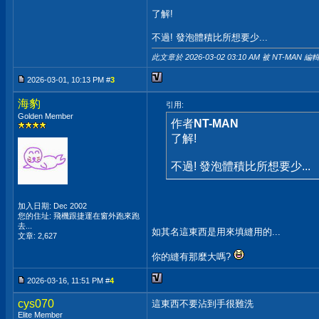
了解!
不過! 發泡體積比所想要少...
此文章於 2026-03-02
03:10 AM
被 NT-MAN 編輯
2026-03-01, 10:13 PM #
3
海豹
引用:
Golden Member
作者
NT-MAN
了解!
不過! 發泡體積比所想要少...
加入日期: Dec 2002
您的住址: 飛機跟捷運在窗外跑來跑
去...
如其名這東西是用來填縫用的...
文章: 2,627
你的縫有那麼大嗎?
2026-03-16, 11:51 PM #
4
cys070
這東西不要沾到手很難洗
Elite Member