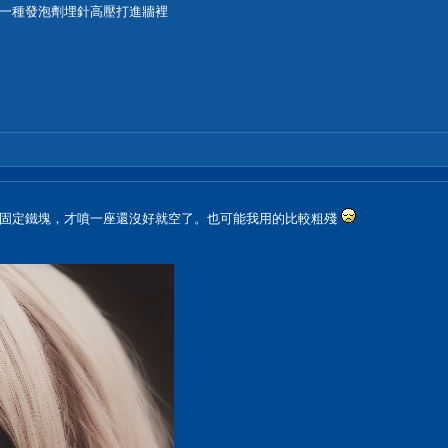
一種發泡劑埋針高壓打進牆裡
重固定鐵塊，才噴一座還沒好就空了。也可能我用的比較粗殘