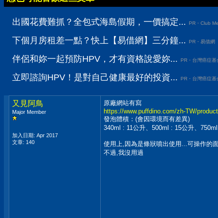
出國花費難抓？全包式海島假期，一價搞定...
PR・Club Me
下個月房租差一點？快上【易借網】三分鐘...
PR・易借網
伴侶和妳一起預防HPV，才有資格說愛妳...
PR・台灣癌症基
立即諮詢HPV！是對自己健康最好的投資...
PR・台灣癌症基
又見阿鳥
原廠網站有寫
https://www.puffdino.com/zh-TW/product
Major Member
發泡體積：(會因環境而有差異)
340ml : 11公升、500ml : 15公升、750ml
加入日期: Apr 2017
文章: 140
使用上,因為是條狀噴出使用...可操作的
不過,我沒用過