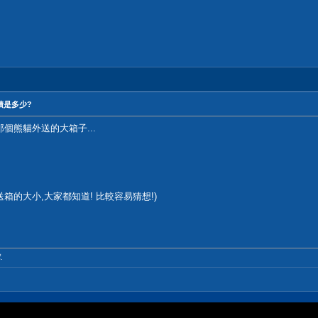
積是多少?
那個熊貓外送的大箱子...
送箱的大小,大家都知道! 比較容易猜想!)
.