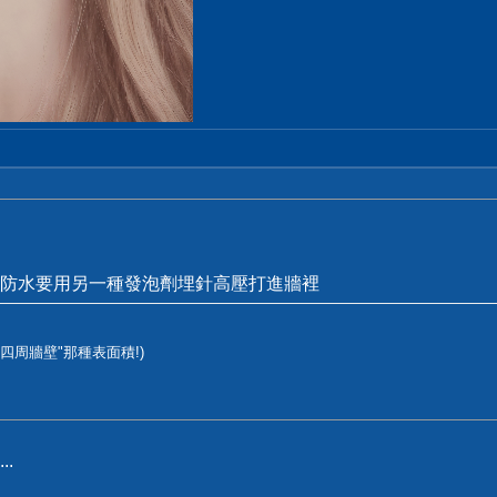
防水要用另一種發泡劑埋針高壓打進牆裡
"四周牆壁"那種表面積!)
.