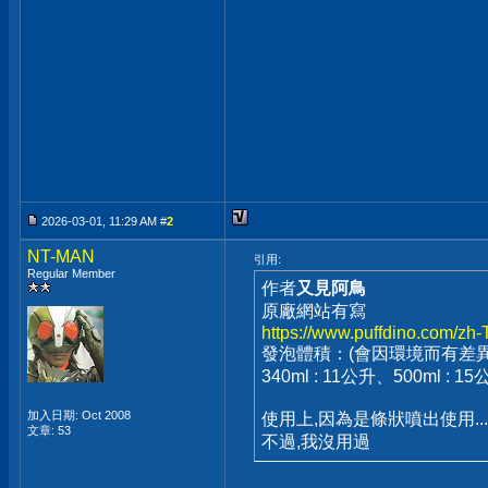
2026-03-01, 11:29 AM #
2
NT-MAN
引用:
Regular Member
作者
又見阿鳥
原廠網站有寫
https://www.puffdino.com/zh
發泡體積：(會因環境而有差異
340ml : 11公升、500ml : 1
加入日期: Oct 2008
使用上,因為是條狀噴出使用.
文章: 53
不過,我沒用過