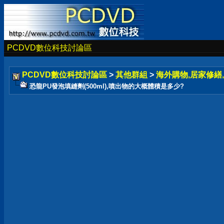
PCDVD數位科技討論區
PCDVD數位科技討論區
>
其他群組
>
海外購物,居家修繕,
恐龍PU發泡填縫劑(500ml),噴出物的大概體積是多少?