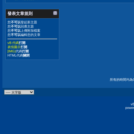
發表文章規則
您
不可以
發起新主題
您
不可以
回應主題
您
不可以
上傳附加檔案
您
不可以
編輯您的文章
vB 代碼
打開
表情圖示
打開
[IMG]
代碼
打開
HTML代碼
關閉
所有的時間均為G
vB
power