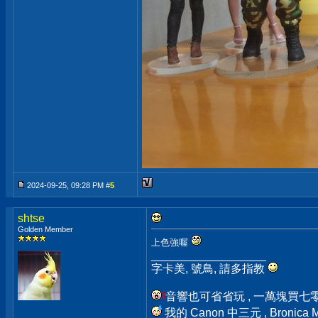
2024-09-25, 09:28 PM #
5
shtse
Golden Member
上色強喔
__________________
字卡美, 號鳥, 請多指教
音響也可省省玩 , 一萬塊買七零年代 
我的 Canon 中三元 , Bronica