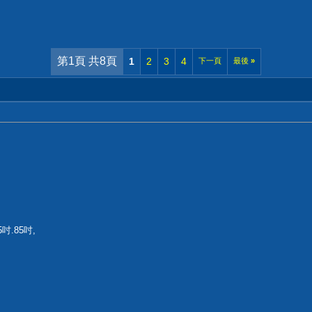
第1頁 共8頁
1
2
3
4
下一頁
最後
»
吋.85吋,