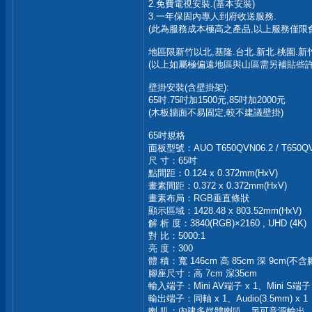
2.免費電視安裝.(基本安裝)
3.一年保固內專人到府收送服務.
(此為服務成本極高之產品,以上服務僅限
地區限新竹以北,基隆.台北.新北.桃園.新竹
(以上如屬極偏遠地區與山區需另補貼些許
壁掛安裝(含壁掛架):
65吋.75吋加1500元,85吋加2000元
(木板牆面不易固定,較不建議壁掛)
65吋規格
面板型號：AUO T650QVN06.2 / T650QV
尺 寸：65吋
點間距：0.124 x 0.372mm(HxV)
畫素間距：0.372 x 0.372mm(HxV)
畫素布局：RGB垂直條狀
顯示區域：1428.48 x 803.52mm(HxV)
解 析 度：3840(RGB)×2160 , UHD (4K)
對 比：5000:1
亮 度：300
體 積：寬 146cm 高 85cm 深 9cm(不含
腳座尺寸：高 7cm 深35cm
輸入端子：Mini AV端子 x 1、Mini S端子 x 
輸出端子：同軸 x 1、Audio(3.5mm) x 1
喇 叭：內建多媒體喇叭，另可音源輸出