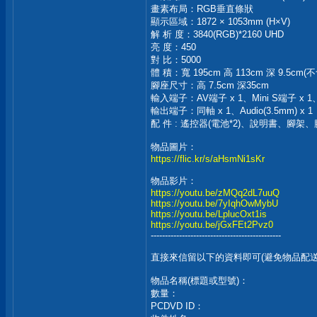
畫素布局：RGB垂直條狀
顯示區域：1872 × 1053mm (H×V)
解 析 度：3840(RGB)*2160 UHD
亮 度：450
對 比：5000
體 積：寬 195cm 高 113cm 深 9.5cm(
腳座尺寸：高 7.5cm 深35cm
輸入端子：AV端子 x 1、Mini S端子 x 1、數位
輸出端子：同軸 x 1、Audio(3.5mm) x 1
配 件 : 遙控器(電池*2)、說明書、腳架
物品圖片：
https://flic.kr/s/aHsmNi1sKr
物品影片：
https://youtu.be/zMQq2dL7uuQ
https://youtu.be/7yIqhOwMybU
https://youtu.be/LplucOxt1is
https://youtu.be/jGxFEt2Pvz0
----------------------------------------------
直接來信留以下的資料即可(避免物品配送
物品名稱(標題或型號)：
數量：
PCDVD ID：