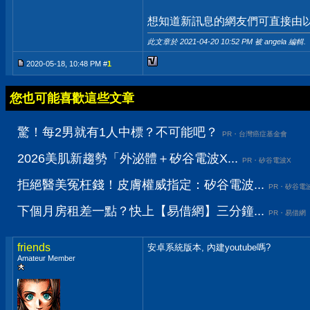
想知道新訊息的網友們可直接由以上
此文章於 2021-04-20
10:52 PM
被 angela 編輯.
2020-05-18, 10:48 PM #
1
您也可能喜歡這些文章
驚！每2男就有1人中標？不可能吧？
PR・台灣癌症基金會
2026美肌新趨勢「外泌體＋矽谷電波X...
PR・矽谷電波X
拒絕醫美冤枉錢！皮膚權威指定：矽谷電波...
PR・矽谷電
下個月房租差一點？快上【易借網】三分鐘...
PR・易借網
friends
安卓系統版本, 內建youtube嗎?
Amateur Member