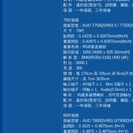
配 件：遙控器(電池*2)、說明書、腳架
保 固：一年保固、三年保修
75吋規格
面板型號：AUO T750QVR03.3 / T750QV
尺 寸：75吋
點間距：0.14235 x 0.42975mm(WxH)
畫素間距：0.42975 x 0.42975mm(WxH)
畫素布局：RGB垂直條狀
顯示區域：1650.24(W) x 928.26mm(H)
解 析 度：3840(RGB)×2160,UHD (4K)
對 比：5000:1
亮 度：300
體 積：寬 170cm 高 105cm 深 9cm(不
腳座尺寸：高 7cm 深35cm
輸入端子：AV端子 x 1、Mini S端子 x 1、數位
輸出端子：同軸 x 1、Audio(3.5mm) x 1
喇 叭： 內建多媒體喇叭，另可音源輸出
配 件：遙控器(電池*2)、說明書、腳架
保 固：一年保固、三年保修
85吋規格
面板型號：AUO T850QVR01.0/T850QVN
點間距：0.1625 × 0.4875mm (H×V)
畫素間距：0.4875 × 0.4875mm (H×V)