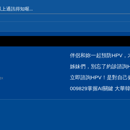
通訊得知喔...
伴侶和妳一起預防HPV，才
姊妹們，別忘了約診諮詢H
立即諮詢HPV！是對自己健
波X
009829掌握AI關鍵 大華韓國