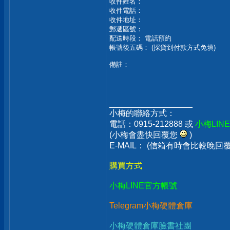
收件姓名：
收件電話：
收件地址：
郵遞區號：
配送時段： 電話預約
帳號後五碼： (採貨到付款方式免填)
備註：
__________________
小梅的聯絡方式：
電話：0915-212888 或
小梅LIN
(小梅會盡快回覆您
)
E-MAIL： (信箱有時會比較晚
購買方式
小梅LINE官方帳號
Telegram小梅硬體倉庫
小梅硬體倉庫臉書社團