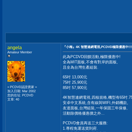
angela
『小梅』4K 智慧連網電視,PCDVD極限優惠中!!!
Amateur Member
此為PCDVD回饋活動,極限優惠中!
全為MIT面板,不會有對岸的面板,
且全為台灣生產組裝.
65吋 13,000元
75吋 25,900元
= PCDVD認證賣家 =
85吋 57,900元
加入日期: Mar 2002
您的住址: PCDVD
4K智慧連網電視,四核規格,機型有65吋.75
文章: 40
安卓中文系統,含有線與WIFI,外銷機款,
友達面板,台灣組裝,一年保固三年保修,
活動除價格優惠價之外...
PCDVD會員再送三大服務:
1.專程免運送貨到府.