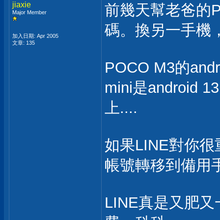
jiaxie
前幾天幫老爸的P
Major Member
碼。換另一手機
加入日期: Apr 2005
文章: 135
POCO M3的and
mini是andro
上....
如果LINE對你
帳號轉移到備用
LINE真是又肥