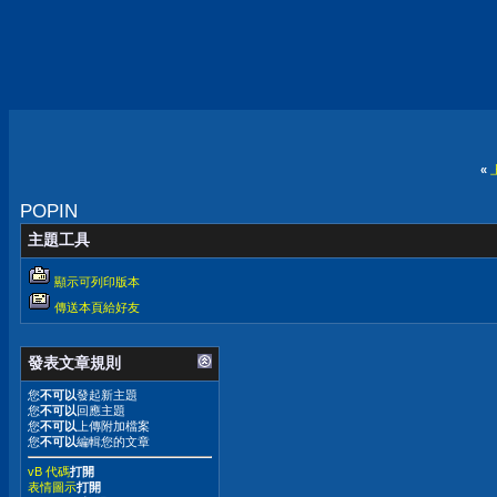
«
POPIN
主題工具
顯示可列印版本
傳送本頁給好友
發表文章規則
您
不可以
發起新主題
您
不可以
回應主題
您
不可以
上傳附加檔案
您
不可以
編輯您的文章
vB 代碼
打開
表情圖示
打開