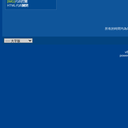
[IMG]
代碼
打開
HTML代碼
關閉
所有的時間均為G
vB
power