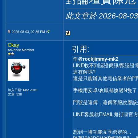
此文章於 2026-08-0
2026-08-03, 02:36 PM #
7
Okay
引用:
Advance Member
作者
rockjimmy-mk2
LINE收不到認證簡訊/跟認證
這有解嗎?
還是只能辦其他電信業者的門
手機用安卓/哀鳳都換過N隻
加入日期: Mar 2010
文章: 338
門號是遠傳，遠傳客服說應該
LINE客服就EMAIL鬼打牆官方回
想到一堆功能互享綁定的...