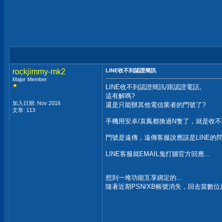
rockjimmy-mk2
LINE收不到認證簡訊
Major Member
LINE收不到認證簡訊/跟認證電話。
這有解嗎?
加入日期: Nov 2016
還是只能辦其他電信業者的門號了?
文章: 113
手機用安卓/哀鳳都換過N隻了，就是收
門號是遠傳，遠傳客服說應該是LINE的
LINE客服就EMAIL鬼打牆官方回應...
想到一堆功能互享綁定的...
隨著近期PSN/XB帳號消失，回去當數