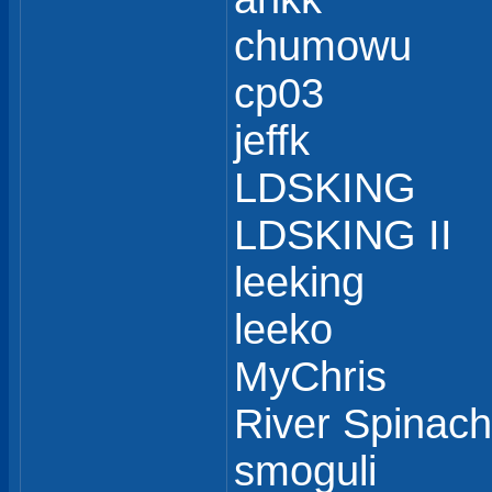
chumowu
cp03
jeffk
LDSKING
LDSKING II
leeking
leeko
MyChris
River Spinach
smoguli