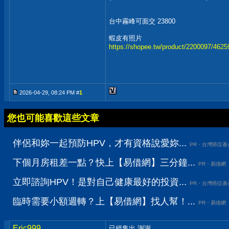
台中霧峰可面交 23800
蝦皮有照片
https://shopee.tw/product/2200097/462
2026-04-29, 08:24 PM #
1
您也可能喜歡這些文章
伴侶和妳一起預防HPV，才有資格說愛妳...
PR・台灣癌症基
下個月房租差一點？快上【易借網】三分鐘...
PR・易借網
立即諮詢HPV！是對自己健康最好的投資...
PR・台灣癌症基
臨時需要小額週轉？上【易借網】找人幫！...
PR・易借網
Eric999
已經售出 謝謝