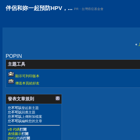
伴侶和妳一起預防HPV，...
PR・台灣癌症基金會
«
POPIN
主題工具
顯示可列印版本
傳送本頁給好友
發表文章規則
您
不可以
發起新主題
您
不可以
回應主題
您
不可以
上傳附加檔案
您
不可以
編輯您的文章
vB 代碼
打開
表情圖示
打開
[IMG]
代碼
打開