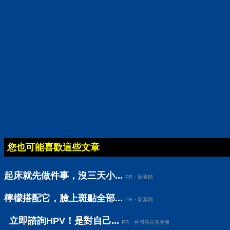
您也可能喜歡這些文章
起床就先做件事，沒三天小...
PR・新素簡
檸檬搭配它，臉上斑點全部...
PR・新素簡
立即諮詢HPV！是對自己...
PR・台灣癌症基金會