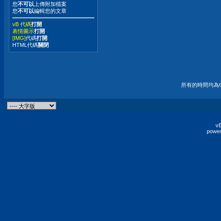
您
不可以
上傳附加檔案
您
不可以
編輯您的文章
vB 代碼
打開
表情圖示
打開
[IMG]
代碼
打開
HTML代碼
關閉
所有的時間均為G
vB
power