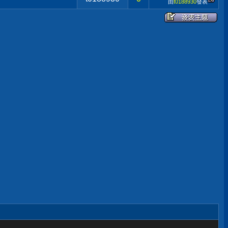
由
t0188930
發表