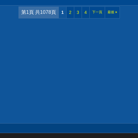
第1頁 共1078頁
1
2
3
4
下一頁
最後
»