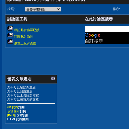
按照:
排序:
討論區工具
在此討論區搜尋
標記此討論區已讀
訂閱此討論區
自訂搜尋
瀏覽上級討論區
發表文章規則
您
不可以
發起新主題
您
不可以
回應主題
您
不可以
上傳附加檔案
您
不可以
編輯您的文章
vB 代碼
打開
表情圖示
打開
[IMG]
代碼
打開
HTML代碼
關閉