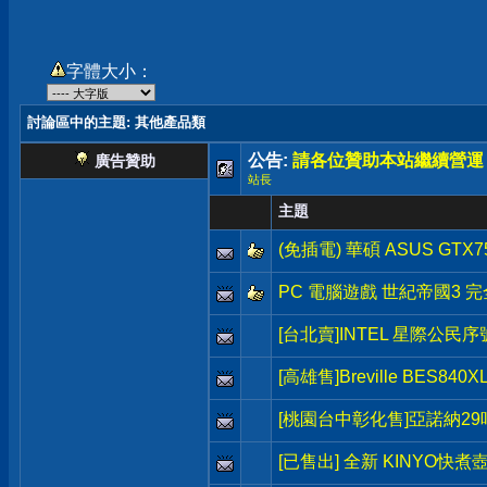
字體大小：
討論區中的主題
: 其他產品類
公告:
請各位贊助本站繼續營運
廣告贊助
站長
主題
(免插電) 華碩 ASUS GTX7
PC 電腦遊戲 世紀帝國3 完全版 
[台北賣]INTEL 星際公民序號(Sta
[高雄售]Breville BES8
[桃園台中彰化售]亞諾納2
[已售出] 全新 KINYO快煮