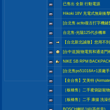
已售出 全新 行動電源
Hikoki 18V 充電式無刷
[台北售 actto復古打字機鍵
台北售-光陽125代步機車
【台北新北誠徵】您用不到
[台中送]寵物電剪和通道門
NIKE SB RPM BACK
[台北售ps51018A+1原廠
【全台售】艾美特 (Airmat
［板橋售］二手蜜袋鼯寵物籠
［板橋售］二手 康揚 洗澡便
BOSCH喇叭1組(高低音)