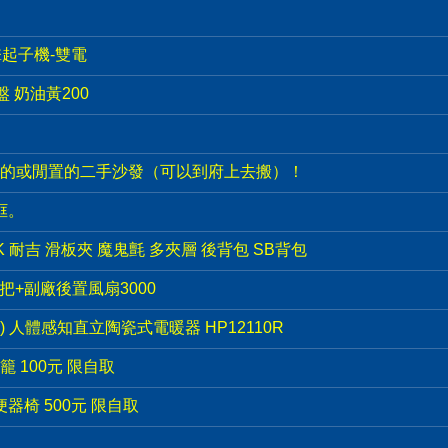
衝擊起子機-雙電
盤 奶油黃200
的或閒置的二手沙發（可以到府上去搬）！
框。
PACK 耐吉 滑板夾 魔鬼氈 多夾層 後背包 SB背包
手把+副廠後置風扇3000
e) 人體感知直立陶瓷式電暖器 HP12110R
 100元 限自取
器椅 500元 限自取