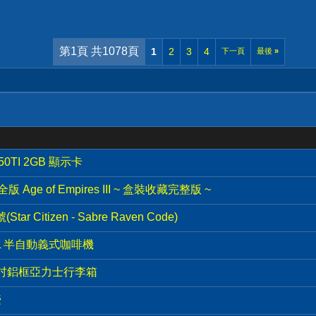
第1頁 共1078頁
1
2
3
4
下一頁
最後
»
50TI 2GB 顯示卡
Age of Empires III ~ 盒裝收藏完整版 ~
r Citizen - Sabre Raven Code)
40XL 半自動義式咖啡機
9吋鋁框亞力士行李箱
壺