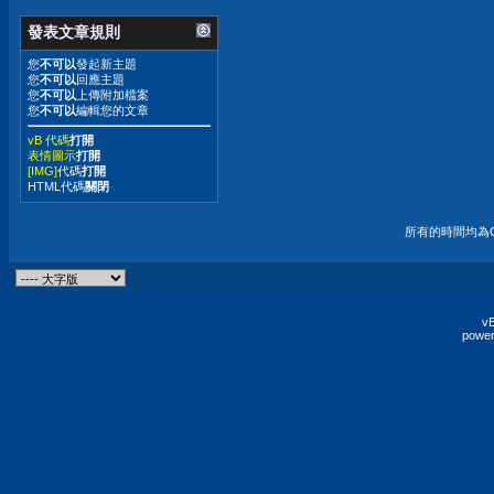
發表文章規則
您
不可以
發起新主題
您
不可以
回應主題
您
不可以
上傳附加檔案
您
不可以
編輯您的文章
vB 代碼
打開
表情圖示
打開
[IMG]
代碼
打開
HTML代碼
關閉
所有的時間均為G
vB
power