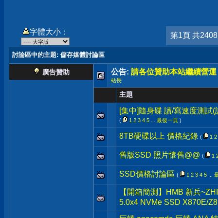
字體大小：
第1頁 共240
討論區中的主題
: 儲存媒體討論區
公告:
請各位贊助本站繼續營運
廣告贊助
站長
主題
[集中]隨身碟 讀/寫速度測試
(
1
2
3
4
5
...
最後一頁
)
8TB硬碟以上 價格紀錄
(
1
2
舊版SSD 照片懷舊@@
(
1
SSD價格討論區
(
1
2
3
4
5
...
【開箱簡測】HMB 新兵~ZHITAI 
5.0x4 NVMe SSD X870E