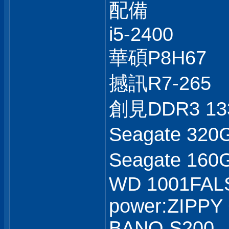
配備
i5-2400
華碩P8H67
撼訊R7-265
創見DDR3 1
Seagate 32
Seagate 16
WD 1001FAL
power:ZIPPY
BANQ S200