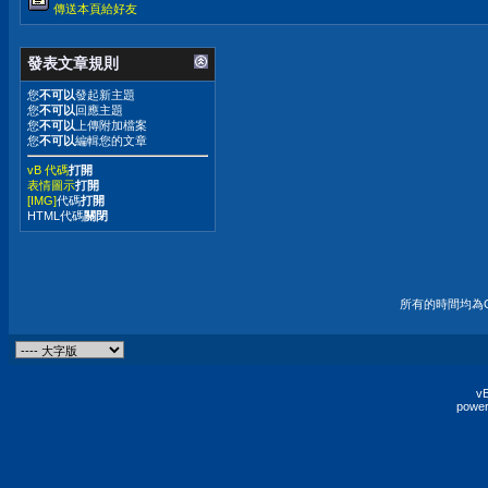
傳送本頁給好友
發表文章規則
您
不可以
發起新主題
您
不可以
回應主題
您
不可以
上傳附加檔案
您
不可以
編輯您的文章
vB 代碼
打開
表情圖示
打開
[IMG]
代碼
打開
HTML代碼
關閉
所有的時間均為G
vB
power