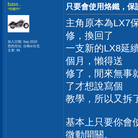
bass .
只要會使用烙鐵，保
*停權中*
主角原本為LX
修，換回了
加入日期: Sep 2010
一支新的LX8
您的住址: 台南or台北
文章: 99
個月，懶得送
修了，閒來無事
了才想說寫個
教學，所以又拆了
基本上只要你會
微動開關。