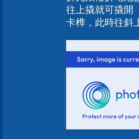
往上撬就可撬開
卡榫，此時往斜