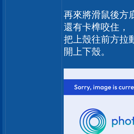
再來將滑鼠後方
還有卡榫咬住，
把上殼往前方拉
開上下殼。