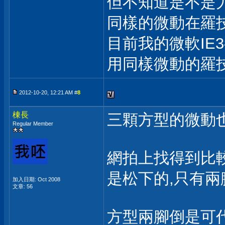
但不知道是不是
同樣的微動在羅
目前我的微軟IE
用同樣微動的羅技
2012-10-20, 12:21 AM #
8
棟長
三顆方型的微動也
Regular Member
網拍上找得到比較
是松下的,只有兩
加入日期: Oct 2008
文章: 56
方型兩腳倒是可