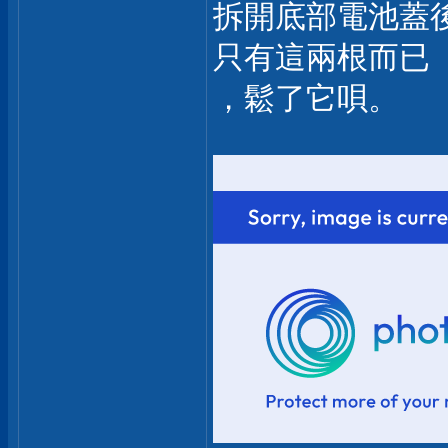
拆開底部電池蓋
只有這兩根而已
，鬆了它唄。