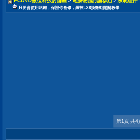
PCDVD數位科技討論區
>
電腦硬體討論群組
>
系統組件
只要會使用烙鐵，保證你會修，羅技LX8換微動開關教學
第1頁 共4