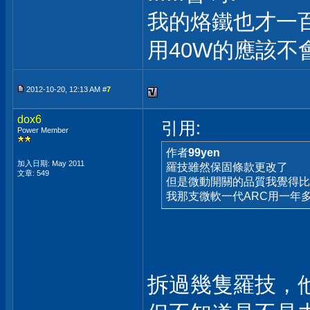
我的烙鐵也才一百
用40W的應該不
2012-10-20, 12:13 AM #
7
dox6
引用:
Power Member
作者
99yen
加入日期: May 2011
羅技雖然保固條款更改了
文章: 549
但是微動開關的品質我覺得比
我那支微軟一代ARC用一年
拆過幾隻羅技，