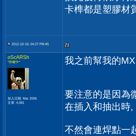
卡榫都是塑膠材
2012-10-19, 04:27 PM #
1
oScARSh
我之前幫我的MX5
*停權中*
要注意的是因為微
加入日期: Mar 2006
文章: 4,081
在插入和抽出時,
不然會連焊點一