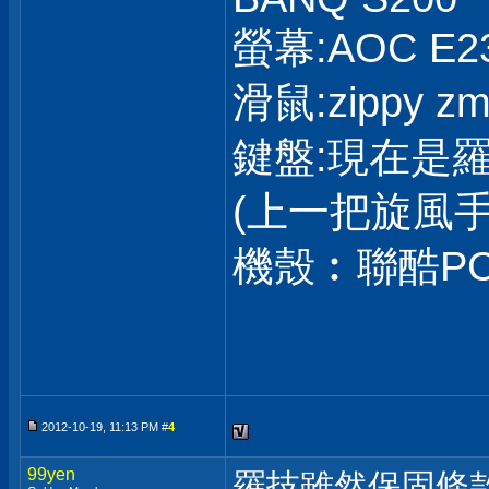
螢幕:AOC E2
滑鼠:zippy zm
鍵盤:現在是羅
(上一把旋風手
機殼︰聯酷PC-
2012-10-19, 11:13 PM #
4
99yen
羅技雖然保固條