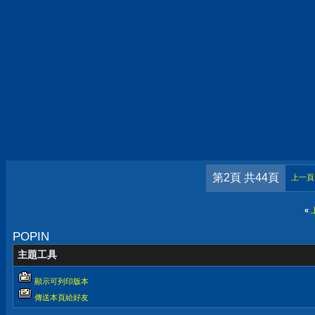
第2頁 共44頁
上一頁
«
POPIN
主題工具
顯示可列印版本
傳送本頁給好友