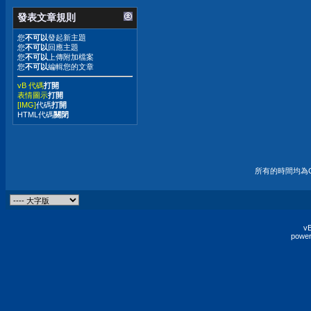
發表文章規則
您
不可以
發起新主題
您
不可以
回應主題
您
不可以
上傳附加檔案
您
不可以
編輯您的文章
vB 代碼
打開
表情圖示
打開
[IMG]
代碼
打開
HTML代碼
關閉
所有的時間均為G
vB
power