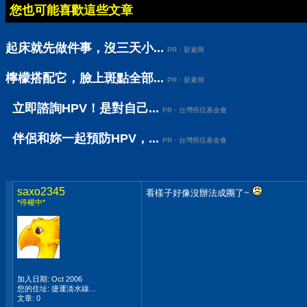
您也可能喜歡這些文章
起床就先做件事，沒三天小...
PR・新素簡
檸檬搭配它，臉上斑點全部...
PR・新素簡
立即諮詢HPV！是對自己...
PR・台灣癌症基金會
伴侶和妳一起預防HPV，...
PR・台灣癌症基金會
saxo2345
看樣子好像沒辦法成團了~
*停權中*
加入日期: Oct 2006
您的住址: 捷運淡水線...
文章: 0