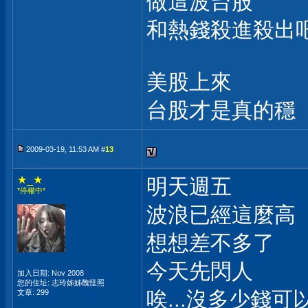
做這波台股
和熱錢殺進殺出
美股上來
台股才是真的穩
2009-03-19, 11:53 AM #
13
★_★
明天週五
*停權中*
波浪已經這麼高
想想差不多了
今天先閃人
加入日期: Nov 2008
您的住址: 志玲姊姊醜怪照
唉...沒多少錢可
文章: 299