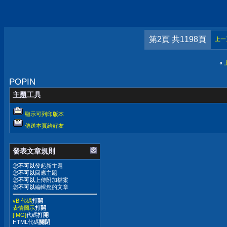
第2頁 共1198頁
上一
«
POPIN
主題工具
顯示可列印版本
傳送本頁給好友
發表文章規則
您
不可以
發起新主題
您
不可以
回應主題
您
不可以
上傳附加檔案
您
不可以
編輯您的文章
vB 代碼
打開
表情圖示
打開
[IMG]
代碼
打開
HTML代碼
關閉