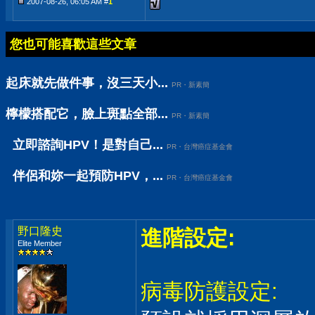
2007-08-26, 06:05 AM #
1
您也可能喜歡這些文章
起床就先做件事，沒三天小...
PR・新素簡
檸檬搭配它，臉上斑點全部...
PR・新素簡
立即諮詢HPV！是對自己...
PR・台灣癌症基金會
伴侶和妳一起預防HPV，...
PR・台灣癌症基金會
野口隆史
進階設定:
Elite Member
病毒防護設定: