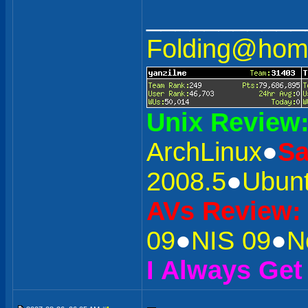
___________
Folding@h
Unix Review
ArchLinux
●
S
2008.5
●
Ubunt
AVs Review:
09
●
NIS 09
●
N
I Always Get