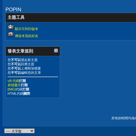
POPIN
主題工具
顯示可列印版本
傳送本頁給好友
發表文章規則
您
不可以
發起新主題
您
不可以
回應主題
您
不可以
上傳附加檔案
您
不可以
編輯您的文章
vB 代碼
打開
表情圖示
打開
[IMG]
代碼
打開
HTML代碼
關閉
所有的時間均為G