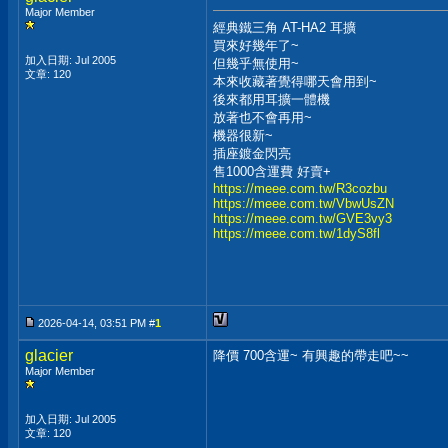
Major Member
經典鐵三角 AT-HA2 耳擴
買來好幾年了~
加入日期: Jul 2005
但幾乎無使用~
文章: 120
本來收藏著覺得哪天會用到~
後來都用耳擴一體機
放著也不會再用~
機器很新~
插座鍍金閃亮
售1000含運費 好賣+
https://meee.com.tw/R3cozbu
https://meee.com.tw/VbwUsZN
https://meee.com.tw/GVE3vy3
https://meee.com.tw/1dyS8fl
2026-04-14, 03:51 PM #
1
glacier
降價 700含運~ 有興趣的帶走吧~~
Major Member
加入日期: Jul 2005
文章: 120