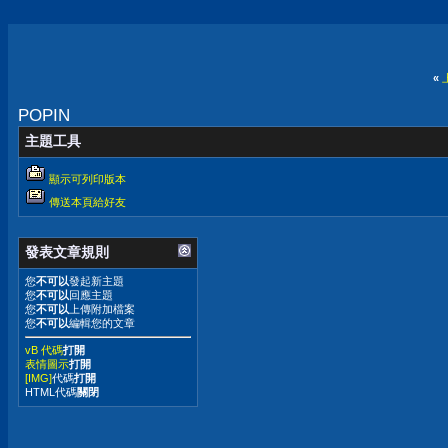
«
POPIN
主題工具
顯示可列印版本
傳送本頁給好友
發表文章規則
您
不可以
發起新主題
您
不可以
回應主題
您
不可以
上傳附加檔案
您
不可以
編輯您的文章
vB 代碼
打開
表情圖示
打開
[IMG]
代碼
打開
HTML代碼
關閉