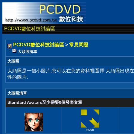
PCDVD數位科技討論區
PCDVD數位科技討論區
>
常見問題
大頭照清單
大頭照
大頭照是一個小圖片,您可以在您的資料裡選擇.大頭照出現
性的圖片.
大頭照清單
Standard Avatars至少需要0個發表文章
moon