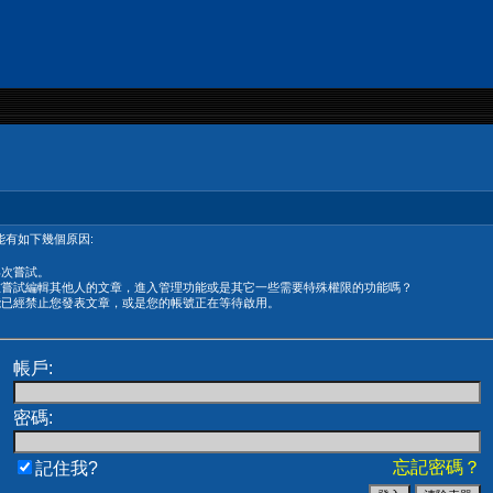
有如下幾個原因:
再次嘗試。
在嘗試編輯其他人的文章，進入管理功能或是其它一些需要特殊權限的功能嗎？
能已經禁止您發表文章，或是您的帳號正在等待啟用。
帳戶:
密碼:
忘記密碼？
記住我?