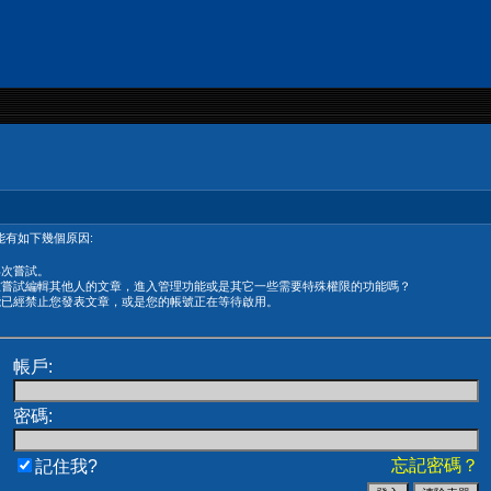
有如下幾個原因:
再次嘗試。
在嘗試編輯其他人的文章，進入管理功能或是其它一些需要特殊權限的功能嗎？
能已經禁止您發表文章，或是您的帳號正在等待啟用。
帳戶:
密碼:
忘記密碼？
記住我?