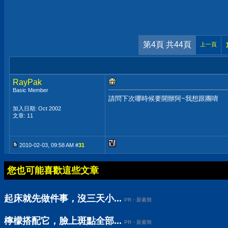
第4頁 共44頁
上一頁
RayPak
Basic Member
請問下次哪時候要開辦阿~我想跟團唷
加入日期: Oct 2002
文章: 11
2010-02-03, 09:58 AM #
31
您也可能喜歡這些文章
起床就先做件事，沒三天小...
PR・新素簡
檸檬搭配它，臉上斑點全部...
PR・新素簡