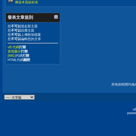
傳送本頁給好友
發表文章規則
您
不可以
發起新主題
您
不可以
回應主題
您
不可以
上傳附加檔案
您
不可以
編輯您的文章
vB 代碼
打開
表情圖示
打開
[IMG]
代碼
打開
HTML代碼
關閉
所有的時間均為G
vB
power