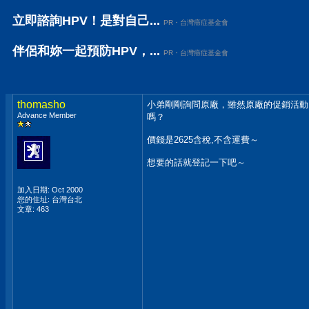
立即諮詢HPV！是對自己...
PR・台灣癌症基金會
伴侶和妳一起預防HPV，...
PR・台灣癌症基金會
thomasho
小弟剛剛詢問原廠，雖然原廠的促銷活動
Advance Member
嗎？
價錢是2625含稅,不含運費～
想要的話就登記一下吧～
加入日期: Oct 2000
您的住址: 台灣台北
文章: 463