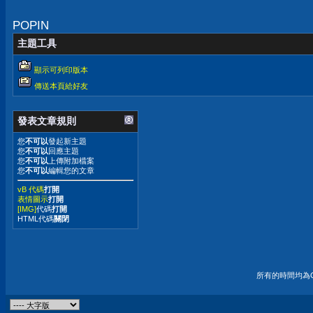
POPIN
主題工具
顯示可列印版本
傳送本頁給好友
發表文章規則
您
不可以
發起新主題
您
不可以
回應主題
您
不可以
上傳附加檔案
您
不可以
編輯您的文章
vB 代碼
打開
表情圖示
打開
[IMG]
代碼
打開
HTML代碼
關閉
所有的時間均為G