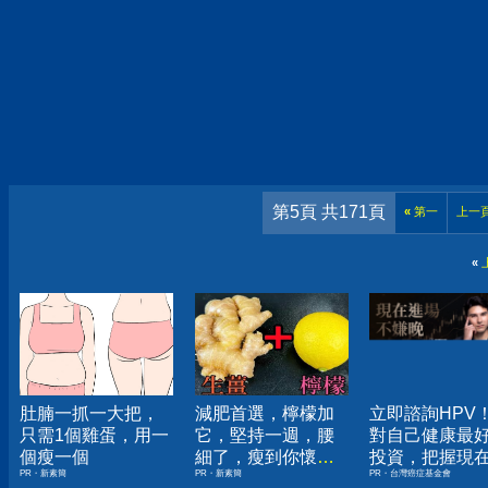
第5頁 共171頁
«
第一
上一
«
肚腩一抓一大把，
減肥首選，檸檬加
立即諮詢HPV
只需1個雞蛋，用一
它，堅持一週，腰
對自己健康最
個瘦一個
細了，瘦到你懷疑
投資，把握現
PR・新素簡
PR・新素簡
PR・台灣癌症基金會
人生
嫌晚！