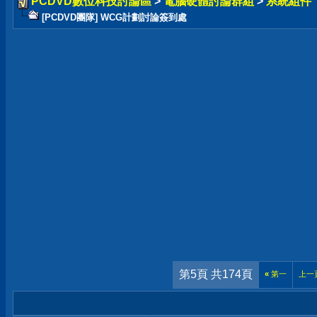
PCDVD數位科技討論區
>
電腦硬體討論群組
>
系統組件
[PCDVD團隊] WCG計劃討論簽到處
第5頁 共174頁
«
第一
上一