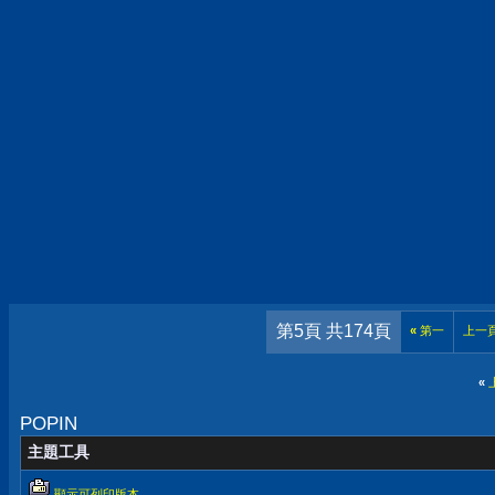
第5頁 共174頁
«
第一
上一
«
POPIN
主題工具
顯示可列印版本