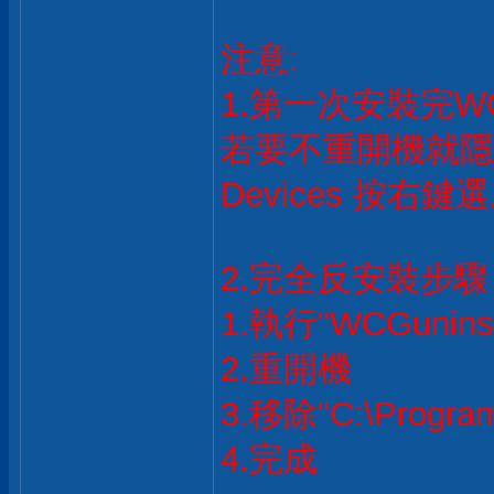
注意:
1.第一次安裝完W
若要不重開機就隱藏
Devices 按右
2.完全反安裝步驟
1.執行"WCGuninsta
2.重開機
3.移除"C:\Progr
4.完成