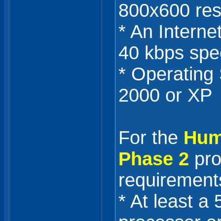
800x600 res
* An Intern
40 kbps sp
* Operating
2000 or XP
For the
Hum
Phase 2
pro
requirement
* At least 