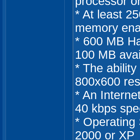
processor or
* At least 2
memory ena
* 600 MB Har
100 MB avai
* The ability
800x600 res
* An Intern
40 kbps sp
* Operating
2000 or XP