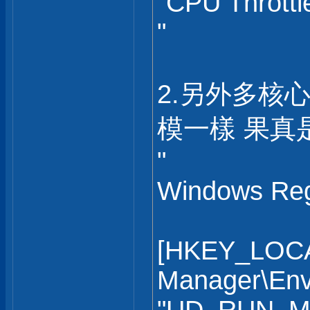
"CPU Thrott
"
2.另外多核
模一樣 果真
"
Windows Regi
[HKEY_LOCA
Manager\Env