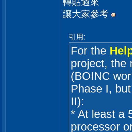
轉貼過來
讓大家參考
引用:
For the
Hel
project, th
(BOINC worku
Phase I, but
II):
* At least 
processor or