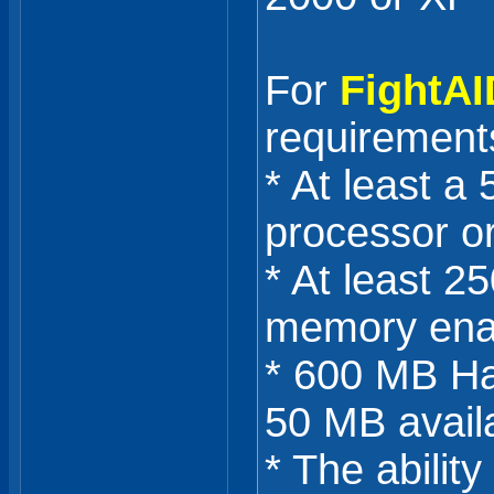
For
FightA
requirement
* At least 
processor or
* At least 2
memory ena
* 600 MB Har
50 MB availa
* The ability