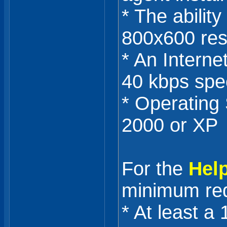
* The ability
800x600 res
* An Intern
40 kbps sp
* Operating
2000 or XP
For the
Hel
minimum req
* At least 