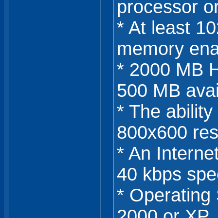
processor or
* At least 1
memory ena
* 2000 MB Ha
500 MB avai
* The ability
800x600 res
* An Intern
40 kbps sp
* Operating
2000 or XP