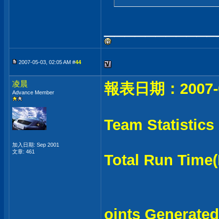
___________
2007-05-03, 02:05 AM #
44
凌晨
報表日期：2007-0
Advance Member
Team Statistics
加入日期: Sep 2001
文章: 461
Total Run Ti
oints Genera