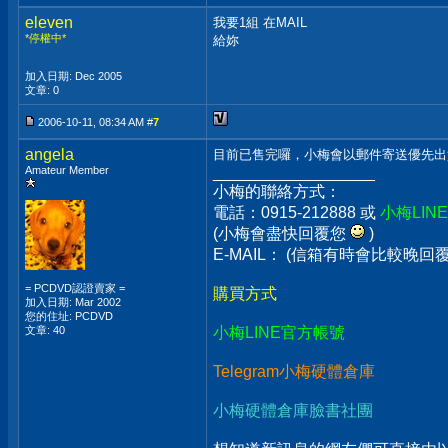
eleven
我要1組 在MAIL
*停權中*
給妳
加入日期: Dec 2005
文章: 0
2006-10-11, 08:34 AM #
7
angela
目前已售完囉，小梅會以郵件寄送優先出
Amateur Member
__________________
小梅的聯絡方式：
電話：0915-212888 或
小梅LIN
(小梅會盡快回覆您
)
E-MAIL： (信箱有時會比較晚
= PCDVD認證賣家 =
購買方式
加入日期: Mar 2002
您的住址: PCDVD
文章: 40
小梅LINE官方帳號
Telegram小梅硬體倉庫
小梅硬體倉庫臉書社團