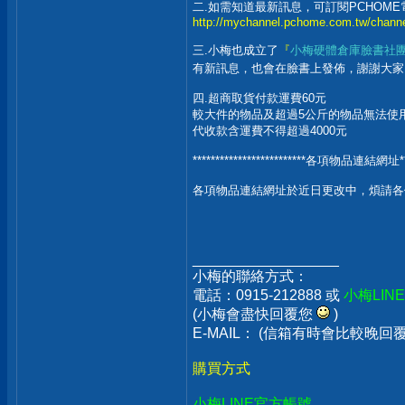
二.如需知道最新訊息，可訂閱PCHOM
http://mychannel.pchome.com.tw/channe
三.小梅也成立了
『
小梅硬體倉庫臉書社
有新訊息，也會在臉書上發佈，謝謝大
四.超商取貨付款運費60元
較大件的物品及超過5公斤的物品無法使用
代收款含運費不得超過4000元
*************************各項物品連結網址*****
各項物品連結網址於近日更改中，煩請各
__________________
小梅的聯絡方式：
電話：0915-212888 或
小梅LIN
(小梅會盡快回覆您
)
E-MAIL： (信箱有時會比較晚
購買方式
小梅LINE官方帳號