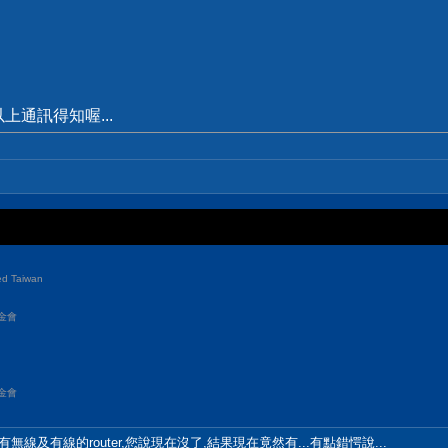
通訊得知喔...
d Taiwan
金會
金會
有無線及有線的router,您說現在沒了,結果現在竟然有...有點錯愕說...