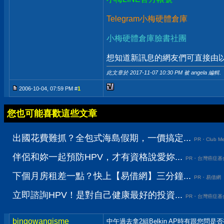
Telegram小梅硬體倉庫
小梅硬體倉庫臉書社團
想知道新訊息的網友們可直接由以上
此文章於 2017-11-07
10:30 PM
被 angela 編輯.
2006-10-04, 07:59 PM #
1
您也可能喜歡這些文章
出國花費難抓？全包式海島假期，一價搞定...
PR・Club Me
伴侶和妳一起預防HPV，才有資格說愛妳...
PR・台灣癌症基
下個月房租差一點？快上【易借網】三分鐘...
PR・易借網
立即諮詢HPV！是對自己健康最好的投資...
PR・台灣癌症基
bingowangisme
中午過去拿2組Belkin AP時有跟您問是否