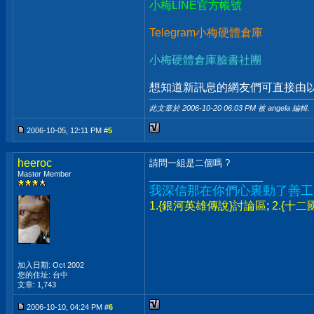
小梅LINE官方帳號
Telegram小梅硬體倉庫
小梅硬體倉庫臉書社團
想知道新訊息的網友們可直接由以上
此文章於 2006-10-20
06:03 PM
被 angela 編輯.
2006-10-05, 12:11 PM #
5
heeroc
請問一組是二個嗎 ?
Master Member
__________________
我深信那在你們心裏動了善工
1.{銀河英雄傳說}討論區
;
2.{十
加入日期: Oct 2002
您的住址: 台中
文章: 1,743
2006-10-10, 04:24 PM #
6