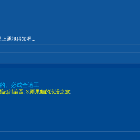
通訊得知喔...
的、必成全這工
二國記}討論區
;
3.雨果貓的浪漫之旅
;