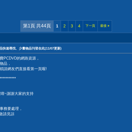
第1頁 共44頁
1
2
3
4
下一頁
最後
»
快速尋找、少量物品刊登在此(11/07更新)
PCDVD的網路資源，
物品，
煩請網友們直接看第一頁喔!
**********
號唷~謝謝大家的支持
事務要處理，
便敬請見諒