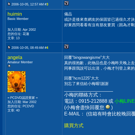
2006-10-05, 12:57 AM #
3
huimin
備品
Basic Member
或許是後來查網友的保固皆已過很久才決
好東西問看看有沒有朋友要買（因為才剛
加入日期: Apr 2002
您的住址: 花蓮
文章: 13
2006-10-05, 08:49 AM #
4
angela
回覆"bingowangisme"大大
Amateur Member
真的很抱歉，此物品也是小梅昨天晚上去
同事跟我說可以出清，小梅才刊登上來的
回覆"hcm1225"大大
別忘了來信給小梅喔!謝謝
__________________
小梅的聯絡方式：
= PCDVD認證賣家 =
電話：0915-212888 或
小梅LIN
加入日期: Mar 2002
您的住址: PCDVD
(小梅會盡快回覆您
)
文章: 40
E-MAIL： (信箱有時會比較晚
購買方式