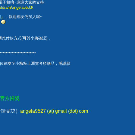
E電子報唷~謝謝大家的支持
ls/a/n/angela5633/
團
』
，歡迎網友們加入喔~
家
此付款方式(可與小梅確認)，
********************
位網友至小梅板上瀏覽各項物品，感謝您
E官方帳號
回覆請見諒）
angela9527 (at) gmail (dot) com