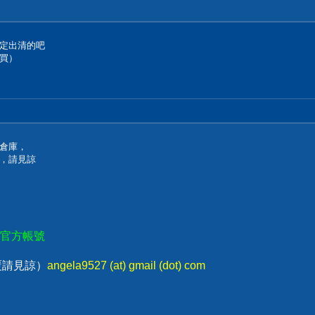
定出清的吧
買）
倉庫，
，請見諒
E官方帳號
回覆請見諒）
angela9527 (at) gmail (dot) com