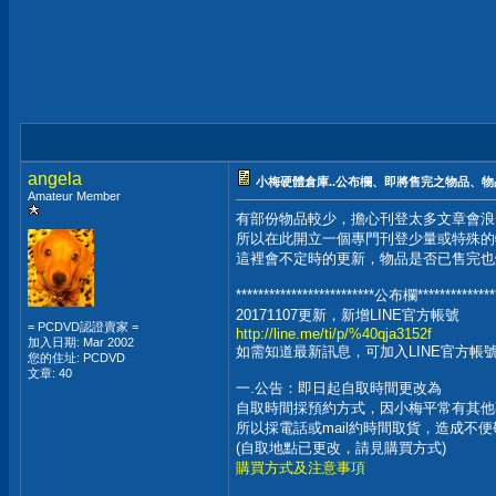
angela
小梅硬體倉庫..公布欄、即將售完之物品、物品
Amateur Member
有部份物品較少，擔心刊登太多文章會浪費
所以在此開立一個專門刊登少量或特殊的
這裡會不定時的更新，物品是否已售完也
*************************公布欄***************
20171107更新，新增LINE官方帳號
= PCDVD認證賣家 =
http://line.me/ti/p/%40qja3152f
加入日期: Mar 2002
如需知道最新訊息，可加入LINE官方帳
您的住址: PCDVD
文章: 40
一.公告：即日起自取時間更改為
自取時間採預約方式，因小梅平常有其他
所以採電話或mail約時間取貨，造成不
(自取地點已更改，請見購買方式)
購買方式及注意事項