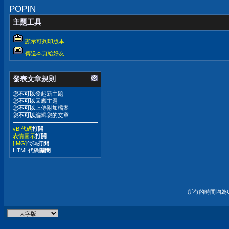
POPIN
主題工具
顯示可列印版本
傳送本頁給好友
發表文章規則
您
不可以
發起新主題
您
不可以
回應主題
您
不可以
上傳附加檔案
您
不可以
編輯您的文章
vB 代碼
打開
表情圖示
打開
[IMG]
代碼
打開
HTML代碼
關閉
所有的時間均為G