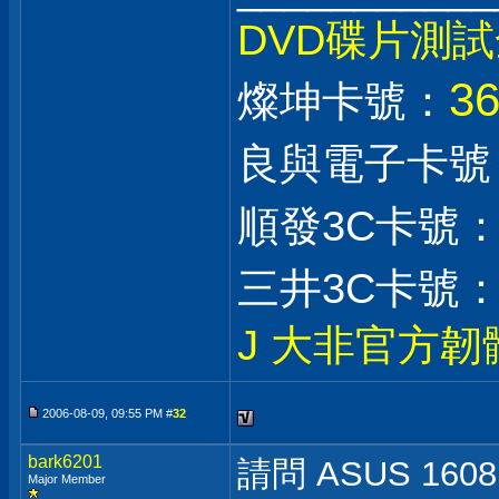
DVD碟片測
3
燦坤卡號：
良與電子卡號
順發3C卡號
三井3C卡號
J 大非官方韌
2006-08-09, 09:55 PM #
32
bark6201
請問 ASUS 1608P
Major Member