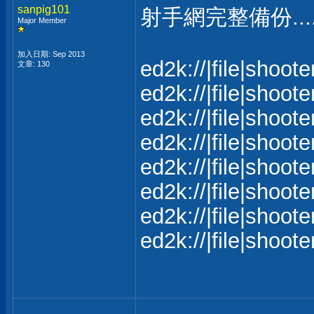
sanpig101
射手網完整備份...
Major Member
加入日期: Sep 2013
ed2k://|file|s
文章: 130
ed2k://|file|s
ed2k://|file|s
ed2k://|file|s
ed2k://|file|s
ed2k://|file|s
ed2k://|file|s
ed2k://|file|s