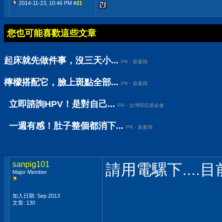
2014-11-23, 10:46 PM #
21
您也可能喜歡這些文章
起床就先做件事，沒三天小...
PR・新素簡
檸檬搭配它，臉上斑點全部...
PR・新素簡
立即諮詢HPV！是對自己...
PR・台灣癌症基金會
一週有感！肚子整個都消下...
PR・新素簡
sanpig101
請用電騾下....
Major Member
加入日期: Sep 2013
文章: 130