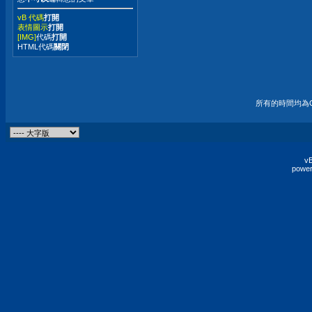
vB 代碼
打開
表情圖示
打開
[IMG]
代碼
打開
HTML代碼
關閉
所有的時間均為G
vB
power