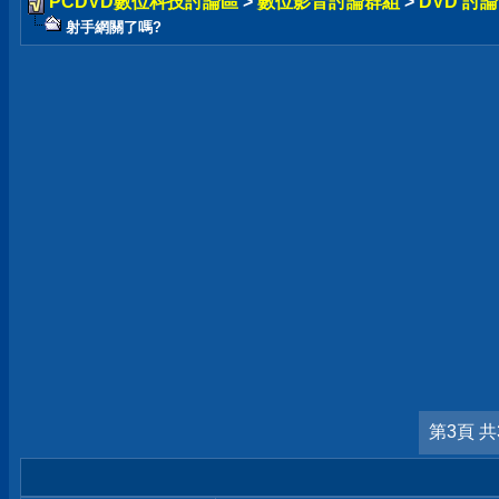
PCDVD數位科技討論區
>
數位影音討論群組
>
DVD 討
射手網關了嗎?
第3頁 共