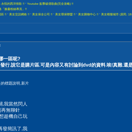
,
gs 永恆的西洋情歌 !!
Youtube 點擊破億歌曲(完全攻略) !!
部落格「臉書粉絲專頁」!!
,
,
,
,
,
 !!
美女交誼網絡 !!
美女保全公司 !!
美女環保聯盟 !!
美女購物中心 !!
美女模擬城市 (居民: 16,
登
哪一區呢?
發行.說它是購片區.可是內容又有討論到dvd的資料.唉!真難.還
的標題說明,新片
關,我當然閃人
後別再無聊針
你想趁機自己玩
再發簡訊了,我