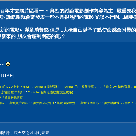
百年才去購片區看一下.典型的討論電影創作內容為主...最重
擴展討論範圍就會常發表一些不是很熱門的電影 光談不行啊....總要讓
的電影可滿足消費慾 但是 ..大概自己賦予了點使命感會附帶的提
般新來的 朋友會感到困惑的吧？
~~
UTUBE]
ng 的 DVD 指數 = 532 !!
,
Strong's 攝影器材 !!
,
Strong 的『 欲望清單 』!!
,
『 歐美 AV 情慾寶庫 』!!
,
gs 永恆的西洋情歌 !!
Youtube 點擊破億歌曲(完全攻略) !!
部落格「臉書粉絲專頁」!!
,
,
,
,
,
 !!
美女交誼網絡 !!
美女保全公司 !!
美女環保聯盟 !!
美女購物中心 !!
美女模擬城市 (居民: 16,
利波特，或天空之城回到未來