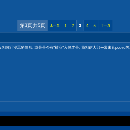
第3頁 共5頁
1
2
3
4
5
上一頁
下一頁
相攻訐漫罵的情形, 或是是否有"補商"入侵才是, 我相信大部份常來逛pcdv