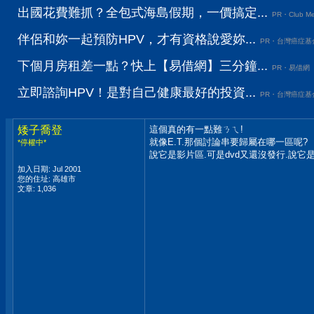
出國花費難抓？全包式海島假期，一價搞定...
PR・Club Me
伴侶和妳一起預防HPV，才有資格說愛妳...
PR・台灣癌症基
下個月房租差一點？快上【易借網】三分鐘...
PR・易借網
立即諮詢HPV！是對自己健康最好的投資...
PR・台灣癌症基
矮子喬登
這個真的有一點難ㄋㄟ!
就像E.T.那個討論串要歸屬在哪一區呢?
*停權中*
說它是影片區.可是dvd又還沒發行.說它
加入日期: Jul 2001
您的住址: 高雄市
文章: 1,036