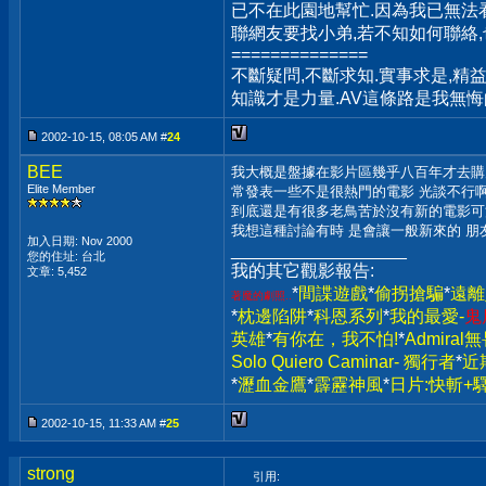
已不在此園地幫忙.因為我已無法
聯網友要找小弟,若不知如何聯絡,
==============
不斷疑問,不斷求知.實事求是,精益
知識才是力量.AV這條路是我無悔
2002-10-15, 08:05 AM #
24
BEE
我大概是盤據在影片區幾乎八百年才去購片
Elite Member
常發表一些不是很熱門的電影 光談不行啊..
到底還是有很多老鳥苦於沒有新的電影可滿
我想這種討論有時 是會讓一般新來的 朋
加入日期: Nov 2000
__________________
您的住址: 台北
我的其它觀影報告:
文章: 5,452
*
間諜遊戲
*
偷拐搶騙
*
遠離
著魔的劇照..
*
枕邊陷阱
*
科恩系列
*
我的最愛-
鬼
英雄
*
有你在，我不怕!
*
Admira
Solo Quiero Caminar- 獨行者
*
近
*
瀝血金鷹
*
霹靂神風
*
日片:快斬+
2002-10-15, 11:33 AM #
25
strong
引用: