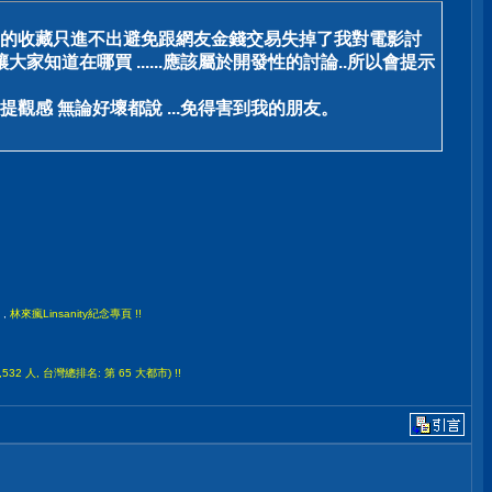
要我的收藏只進不出避免跟網友金錢交易失掉了我對電影討
大家知道在哪買 ......應該屬於開發性的討論..所以會提示
觀感 無論好壞都說 ...免得害到我的朋友。
,
林來瘋Linsanity紀念專頁 !!
532 人, 台灣總排名: 第 65 大都市) !!