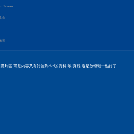
d Taiwan
金會
金會
是購片區.可是內容又有討論到dvd的資料.唉!真難.還是放輕鬆一點好了.