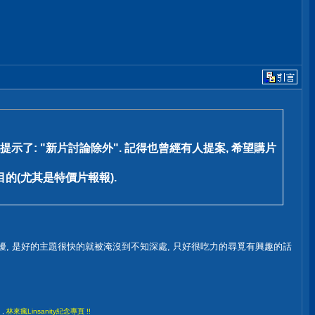
了: "新片討論除外". 記得也曾經有人提案, 希望購片
的(尤其是特價片報報).
困擾, 是好的主題很快的就被淹沒到不知深處, 只好很吃力的尋覓有興趣的話
,
林來瘋Linsanity紀念專頁 !!