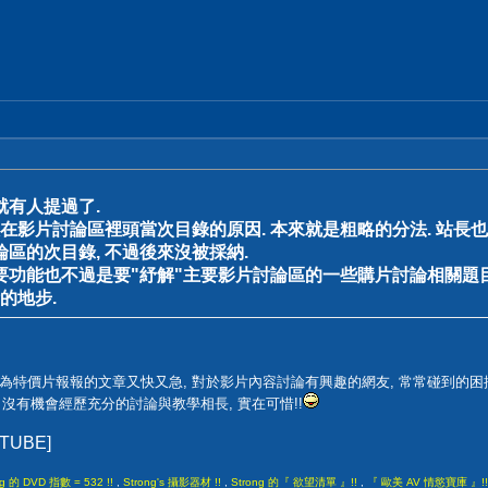
就有人提過了.
影片討論區裡頭當次目錄的原因. 本來就是粗略的分法. 站長也提示
論區的次目錄, 不過後來沒被採納.
要功能也不過是要"紓解"主要影片討論區的一些購片討論相關題目
的地步.
 因為特價片報報的文章又快又急, 對於影片內容討論有興趣的網友, 常常碰到的
 沒有機會經歷充分的討論與教學相長, 實在可惜!!
UTUBE]
ng 的 DVD 指數 = 532 !!
,
Strong's 攝影器材 !!
,
Strong 的『 欲望清單 』!!
,
『 歐美 AV 情慾寶庫 』!!