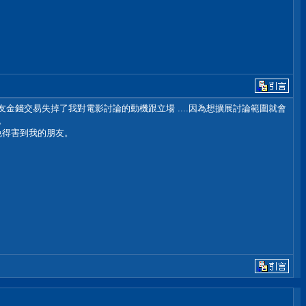
金錢交易失掉了我對電影討論的動機跟立場 ....因為想擴展討論範圍就會
。
.免得害到我的朋友。