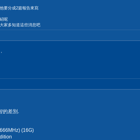
他要分成2篇報告來寫
紹呢
大家多知道這些消息吧
，
智的差別.
666MHz) (16G)
ition