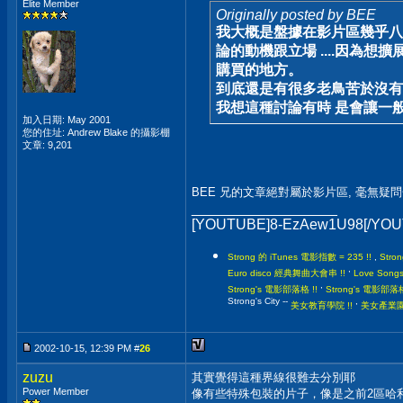
Elite Member
Originally posted by BEE
我大概是盤據在影片區幾乎八
論的動機跟立場 ....因為想
購買的地方。
到底還是有很多老鳥苦於沒有新
我想這種討論有時 是會讓一
加入日期: May 2001
您的住址: Andrew Blake 的攝影棚
文章: 9,201
BEE 兄的文章絕對屬於影片區, 毫無疑問
__________________
[YOUTUBE]8-EzAew1U98[/YO
Strong 的 iTunes 電影指數 = 235 !!
,
Stro
,
Euro disco 經典舞曲大會串 !!
Love Son
,
Strong's 電影部落格 !!
Strong's 電影
Strong's City --
,
美女教育學院 !!
美女產業園區
2002-10-15, 12:39 PM #
26
zuzu
其實覺得這種界線很難去分別耶
Power Member
像有些特殊包裝的片子，像是之前2區哈