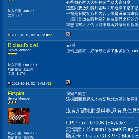
有些熱心的大大把包裝弄給大家分享
這些則要放到購片區嗎？那這樣子是不是
加入日期: Jan 2002
一篇是有關於影片內容，像是選單或畫質
文章: 667
一篇則是放在購片區的包裝贈品之類的介
我想這些大大們可能秉持著好康到相報讓
2002-10-15, 02:04 PM #
27
Richard's dvd
支持!
Senior Member
這倒提醒我，好像最近多了很多新的user
加入日期: Oct 2001
您的住址: 北台灣
文章: 1,174
2002-10-16, 02:42 AM #
28
Firspirit
我完全同意!!
Senior Member
這樣版面看起來才有影片討論區的格調!!
__________________
沒有所謂絕對是與非,只有見仁見
--------------------------------------------
CPU：i7 - 6700K (Skylake)
記憶體： Kinston HyperX Fury (2
加入日期: Jan 2002
顯示卡：Galax GTX-970 Black Ed
您的住址: 電影院