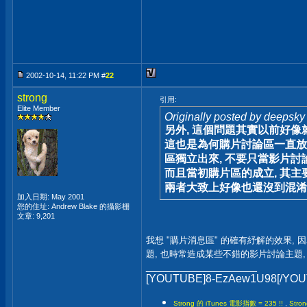
2002-10-14, 11:22 PM #
22
strong
引用:
Elite Member
Originally posted by deepsky
另外, 這個問題其實以前好像
這也是為何購片討論區一直放在
區獨立出來, 不要只當影片討
而且當初購片區的成立, 其主
兩者大致上好像也還沒到混淆
加入日期: May 2001
您的住址: Andrew Blake 的攝影棚
文章: 9,201
我想 "購片消息區" 的確有紓解的效果,
題, 也時常造成某些不錯的影片討論主題,
__________________
[YOUTUBE]8-EzAew1U98[/YO
Strong 的 iTunes 電影指數 = 235 !!
,
Stro