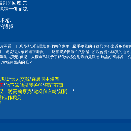
看到與回覆.失
也請一併見諒.
求精.
的選擇.
區看一下.典型的討論電影創作內容為主...最重要我的收藏只進不出避免跟網友
..總要讓大家知道在哪買 ......應該屬於開發性的討論..所以會提示購買的地方
足消費慾 但是 ..大概自己賦予了點使命感會附帶的提觀感 無論好壞都說 ..
友會感到困惑的吧？
賭城
*
天人交戰
*
在黑暗中漫舞
店
*
他不笨他是我爸爸
*
瘋狂石頭
l無畏上將高爾察克
*
電梯向左轉
*
紅爵士
*
期佳作我見
驛