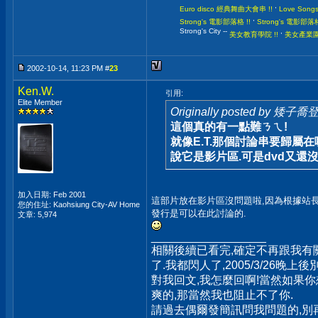
,
Euro disco 經典舞曲大會串 !!
Love Son
,
Strong's 電影部落格 !!
Strong's 電影
Strong's City --
,
美女教育學院 !!
美女產業園區
2002-10-14, 11:23 PM #
23
Ken.W.
引用:
Elite Member
Originally posted by 矮子喬
這個真的有一點難ㄋㄟ!
就像E.T.那個討論串要歸屬在
說它是影片區.可是dvd又還沒
加入日期: Feb 2001
這部片放在影片區沒問題啦,因為根據站長
您的住址: Kaohsiung City-AV Home
發行是可以在此討論的.
文章: 5,974
__________________
相關後續已看完,確定不再跟我有
了.我都閃人了,2005/3/26晚上
對我回文,我怎麼回啊!當然如果
爽的,那當然我也阻止不了你.
請過去偶爾發簡訊問我問題的,別