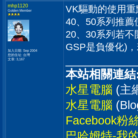
mhp1120
VK驅動的使用重
Golden Member
40、50系列推薦
20、30系列若不
GSP是負優化)，
加入日期: Sep 2004
您的住址: 台灣
___________
文章: 3,167
本站相關連結
水星電腦
(主
水星電腦
(Blo
Facebook粉
巴哈姆特-我