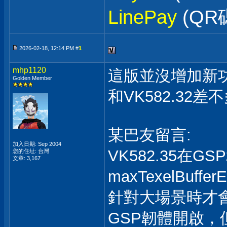
LinePay
(QR
2026-02-18, 12:14 PM #
1
mhp1120
這版並沒增加新
Golden Member
和VK582.32
某巴友留言:
加入日期: Sep 2004
VK582.35在
您的住址: 台灣
文章: 3,167
maxTexelBuf
針對大場景時才
GSP韌體開啟，