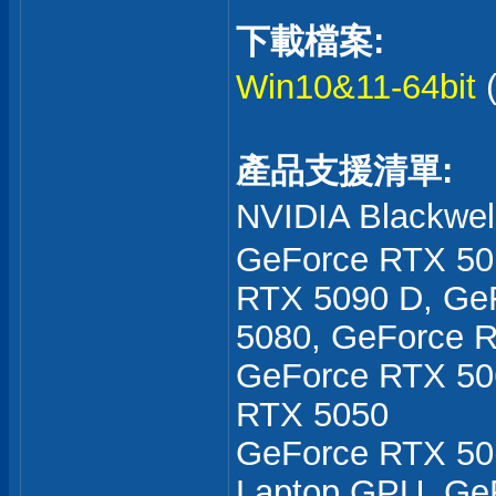
下載檔案:
Win10&11-64bit
產品支援清單:
NVIDIA Blackw
GeForce RTX 50
RTX 5090 D, Ge
5080, GeForce R
GeForce RTX 50
RTX 5050
GeForce RTX 50
Laptop GPU, Ge