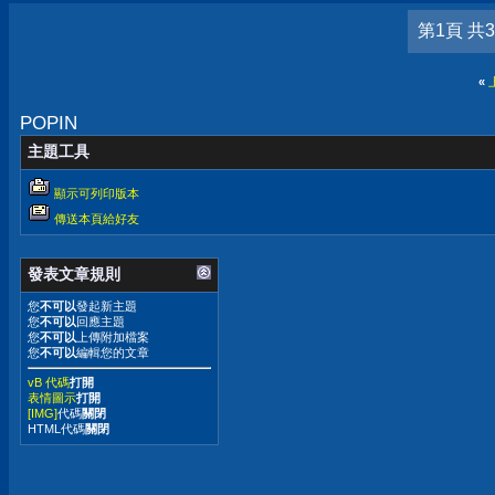
第1頁 共
«
POPIN
主題工具
顯示可列印版本
傳送本頁給好友
發表文章規則
您
不可以
發起新主題
您
不可以
回應主題
您
不可以
上傳附加檔案
您
不可以
編輯您的文章
vB 代碼
打開
表情圖示
打開
[IMG]
代碼
關閉
HTML代碼
關閉