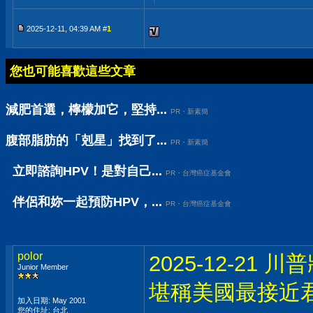
2025-12-11, 04:39 AM #
1
您也可能喜歡這些文章
減肥首選，檸檬加它，堅持...
PR・新素簡
腹部脂肪的「剋星」找到了...
PR・新素簡
立即諮詢HPV！是對自己...
PR・台灣癌症基金會
伴侶和妳一起預防HPV，...
PR・台灣癌症基金會
polor
2025-12-2
Junior Member
堪稱美國最接近
加入日期: May 2001
您的住址: 台北