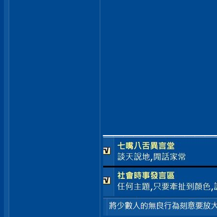
___________