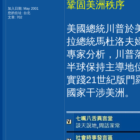
鞏固美洲秩序
加入日期: May 2001
您的住址: 台北
文章: 702
美國總統川普於
拉總統馬杜洛夫
專家分析，川普
半球保持主導地
實踐21世紀版
國家干涉美洲。
___________