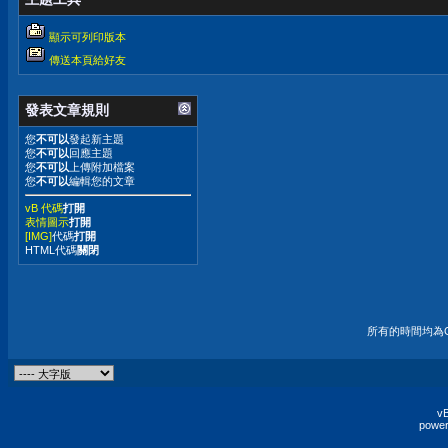
顯示可列印版本
傳送本頁給好友
發表文章規則
您
不可以
發起新主題
您
不可以
回應主題
您
不可以
上傳附加檔案
您
不可以
編輯您的文章
vB 代碼
打開
表情圖示
打開
[IMG]
代碼
打開
HTML代碼
關閉
所有的時間均為G
vB
power