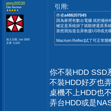
jerry20530
引用:
Elite Member
作者
a486207045
因為家裡有數台電腦 就把備份
確定是系統掛了就順便還原系
當然我知道去弄救援USB或光
加入日期: Jan 2005
Macrium Reflect試了可正常開
文章: 5,020
你不裝HDD SSD
不裝HDD好歹也弄台NAS?
桌機不上HDD也不弄
弄台HDD或是N