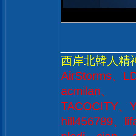
___________
西岸北韓人精
AirStorms、L
acmilan、
TACOCITY、Y
hill456789、l