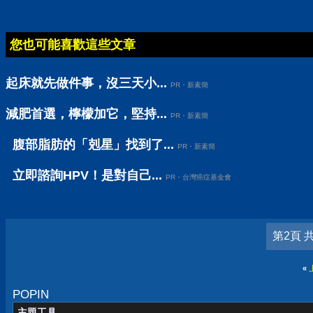
您也可能喜歡這些文章
起床就先做件事，沒三天小...
PR・新素簡
減肥首選，檸檬加它，堅持...
PR・新素簡
腹部脂肪的「剋星」找到了...
PR・新素簡
立即諮詢HPV！是對自己...
PR・台灣癌症基金會
第2頁 
«
POPIN
主題工具