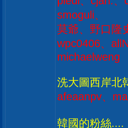
pledi、cjan
smoguli、
莫爺、野口隆史 
wpc0406、all
michaelweng
洗大圖西岸北韓人
afeaanpv、ma
韓國的粉絲....