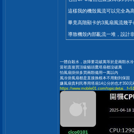
這樣我的機殼風流可以完全為
畢竟高階顯卡的3風扇風流幾乎
導致機殼內部亂流一堆，設計
一體自殺水，故障要花破萬等於是兩顆水冷
當初直接買頂級貓頭鷹塔扇都沒破萬
怕風扇掛掉多買兩顆備用一萬以內
風冷掛風扇都是直接換根本不用動到保固
嫌風扇貴利民專用塔扇14公分的也才350元
https://www.mobile01.com/topicdetai...f=