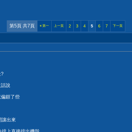
第5頁 共7頁
2
3
4
5
6
7
«
第一
上一頁
下一頁
?
沒話說
就偏頗了些
間讓出來
冷排上直接排出機殼