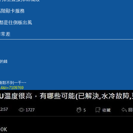
高階顯卡服務
都是往側板出風
非常差
的錢
兩顆不到一千~~
514&t=7109769