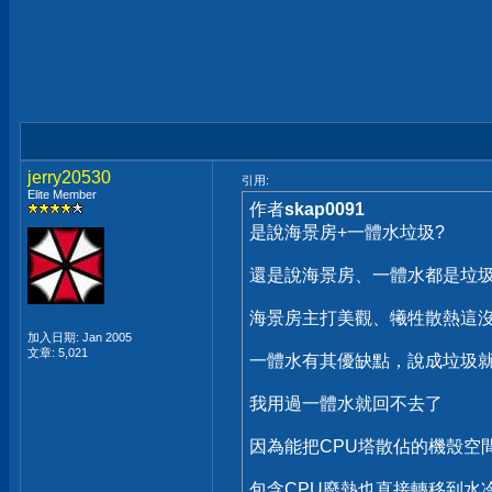
jerry20530
引用:
Elite Member
作者
skap0091
是說海景房+一體水垃圾?
還是說海景房、一體水都是垃圾
海景房主打美觀、犧牲散熱這
加入日期: Jan 2005
文章: 5,021
一體水有其優缺點，說成垃圾
我用過一體水就回不去了
因為能把CPU塔散佔的機殼空
包含CPU廢熱也直接轉移到水