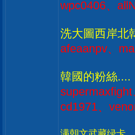
wpc0406、all
洗大圖西岸北韓人
afeaanpv、ma
韓國的粉絲....
supermaxfig
cd1971、veno
满朝文武藏绿卡，