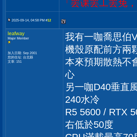
「罢课罢工罢免，
2025-09-14, 04:58 PM #
12
leafway
我有一咖喬思伯V12，
Major Member
機殼原配前方兩顆
加入日期: Sep 2001
您的住址: 台北縣
本來預期散熱不
文章: 151
心
另一咖D40垂直
240水冷
R5 5600 / R
右低於50度