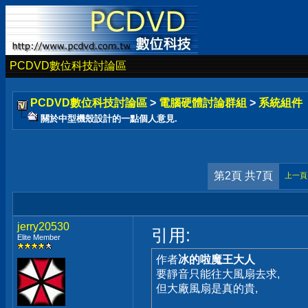
PCDVD數位科技討論區
PCDVD數位科技討論區
>
電腦硬體討論群組
>
系統組件
關於中型機殼設計的一點個人意見.
第2頁 共7頁
上一頁
jerry20530
引用:
Elite Member
作者
冰的啦魔王大人
要靜音只能往大風扇去求,
但大廠風扇是真的貴,