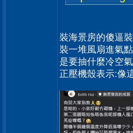
裝海景房的傻逼裝
裝一堆風扇進氣點
是要抽什麼冷空氣~
正壓機殼表示:像這種