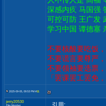
深感内疚 马国强 
可控可防 王广发 
学习中国 谭德塞 
不要核酸要吃饭，
不要谎言要尊严，
不要领袖要选票，
「罢课罢工罢免，
2025-09-05, 09:53 PM #
11
jerry20530
引用:
Elite Member