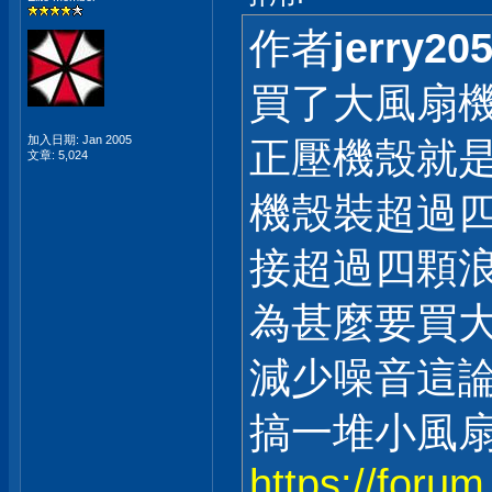
作者
jerry20
買了大風扇
加入日期: Jan 2005
正壓機殼就
文章: 5,024
機殼裝超過四
接超過四顆浪
為甚麼要買大
減少噪音這論點很
搞一堆小風
https://for