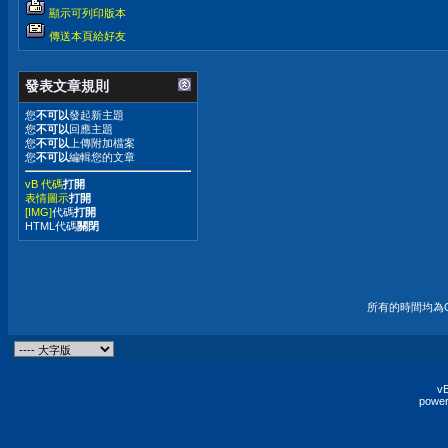
顯示可列印版本
傳送本頁給好友
發表文章規則
您
不可以
發起新主題
您
不可以
回應主題
您
不可以
上傳附加檔案
您
不可以
編輯您的文章
vB 代碼
打開
表情圖示
打開
[IMG]
代碼
打開
HTML代碼
關閉
所有的時間均為G
vB
power