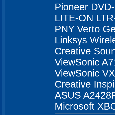
Pioneer DVD
LITE-ON LTR
PNY Verto G
Linksys Wirel
Creative Soun
ViewSonic A7
ViewSonic 
Creative Insp
ASUS A2428
Microsoft XB