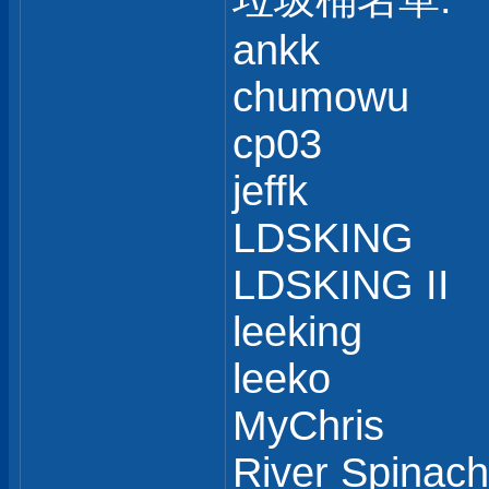
ankk
chumowu
cp03
jeffk
LDSKING
LDSKING II
leeking
leeko
MyChris
River Spinach