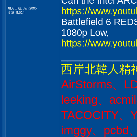
Can the Intel ARC
https://www.yout
加入日期: Jan 2005
文章: 5,024
Battlefield 6 RE
1080p Low,
https://www.you
___________
西岸北韓人精
AirStorms、L
leeking、acmi
TACOCITY、
imggy、pcbd