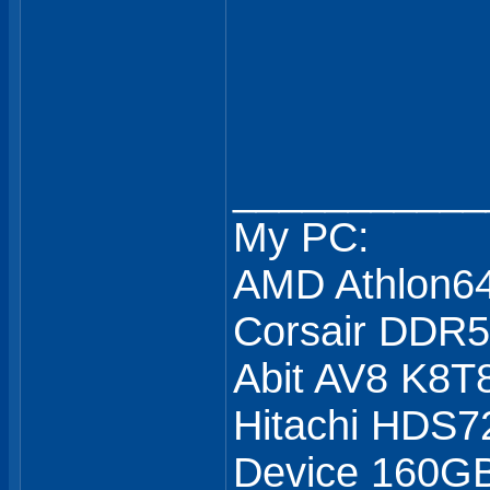
___________
My PC:
AMD Athlon6
Corsair DDR
Abit AV8 K8T
Hitachi HDS7
Device 160GB