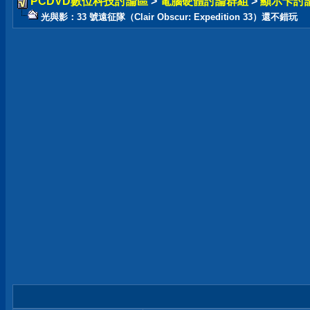
PCDVD數位科技討論區
>
電腦硬體討論群組
>
顯示卡討
光與影：33 號遠征隊（Clair Obscur: Expedition 33）還不錯玩