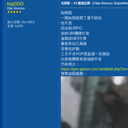
bigDDD
光與影：33 號遠征隊（Clair Obscur: Expedi
Elite Member
如標題
一開始我就買了還不錯玩
加入日期: Oct 2013
也不貴
文章: 5,076
回合制JRPG
由前UBI團隊打造
遊戲採UE5引擎
畫面有自己風格
音樂也好聽
三天不含XGP賣超過一百萬份
以新創團隊來講成績不俗
巴哈簡介：
https://gnn.gamer.com.tw/detail.php?sn
實際遊戲截圖：