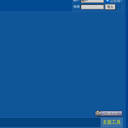
帳戶
記住我?
密碼
主題工具