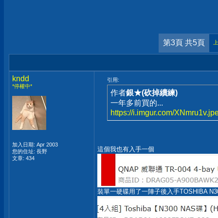
第3頁 共5頁
kndd
引用:
*停權中*
作者
銀★(砍掉續練)
一年多前買的...
https://i.imgur.com/XNmru1v.jp
加入日期: Apr 2003
這個我也有入手一個
您的住址: 長野
文章: 434
裝單一硬碟用了一陣子後入手TOSHIBA N300 1