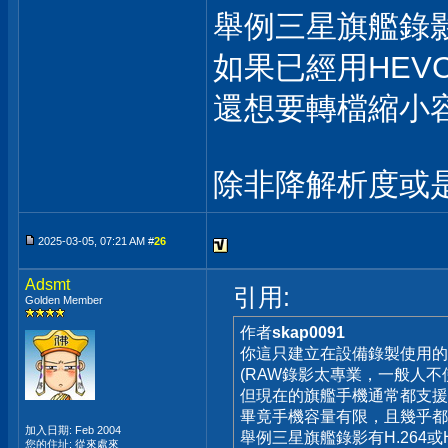
舉例三星旗艦錄影有H
如果已經用HEVC錄
還想要轉檔縮小
除非降解析度或
2025-03-05, 07:21 AM #
26
Adsmt
引用:
Golden Member
作者
skap0091
你這只建立在設備錄製使用的
(RAW錄影太專業，一般人不
但現在的旗艦手機通常都支援
畢竟手機容量有限，且幾乎都
加入日期: Feb 2004
舉例三星旗艦錄影有H.264或HE
您的住址: 從來處來