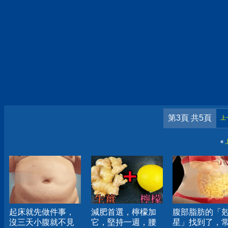
第3頁 共5頁
上
«
起床就先做件事，
減肥首選，檸檬加
腹部脂肪的「
沒三天小腹就不見
它，堅持一週，腰
星」找到了，