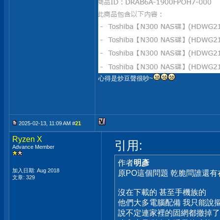
心得是炒豆聲很吵~
2025-02-13, 11:09 AM #
21
Ryzen X
引用:
Advance Member
作者
明彥
加入日期: Aug 2018
原PO這個問題 乾脆問誰還
文章: 329
沒在下載的 甚至手機族的
他們大多電腦配備 我只能說摳門
說不定連家裡的固網都撤掉了