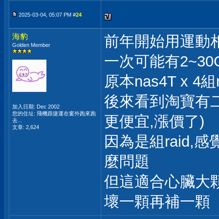
2025-03-04, 05:07 PM #
24
海豹
前年開始用運動
Golden Member
一次可能有2~3
原本nas4T x 4
後來看到淘寶有二手
加入日期: Dec 2002
您的住址: 飛機跟捷運在窗外跑來跑
更便宜,漲價了)
去...
文章: 2,624
因為是組raid
麼問題
但這適合心臟大顆
壞一顆再補一顆