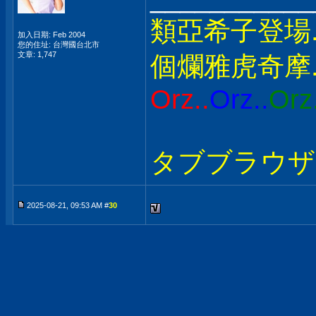
類亞希子登場.
加入日期: Feb 2004
您的住址: 台灣國台北市
文章: 1,747
個爛雅虎奇摩.
Orz..
Orz..
Orz
タブブラウザ S
2025-08-21, 09:53 AM #
30