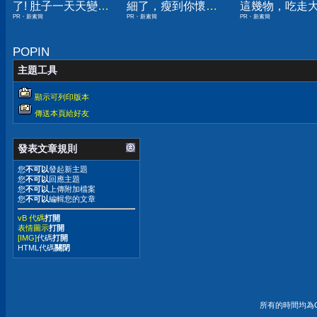
了! 肚子一天天變
細了，瘦到你懷疑
這幾物，吃走
PR・新素簡
PR・新素簡
PR・新素簡
小！
人生
囊，瘦出小蠻
POPIN
主題工具
顯示可列印版本
傳送本頁給好友
發表文章規則
您
不可以
發起新主題
您
不可以
回應主題
您
不可以
上傳附加檔案
您
不可以
編輯您的文章
vB 代碼
打開
表情圖示
打開
[IMG]
代碼
打開
HTML代碼
關閉
所有的時間均為G