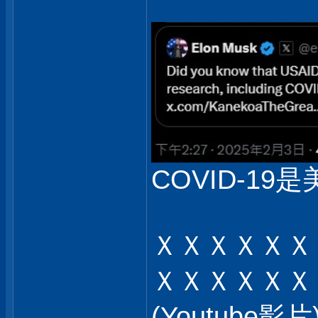
COVID-19是
ＸＸＸＸＸＸ
ＸＸＸＸＸＸ
(Youtub