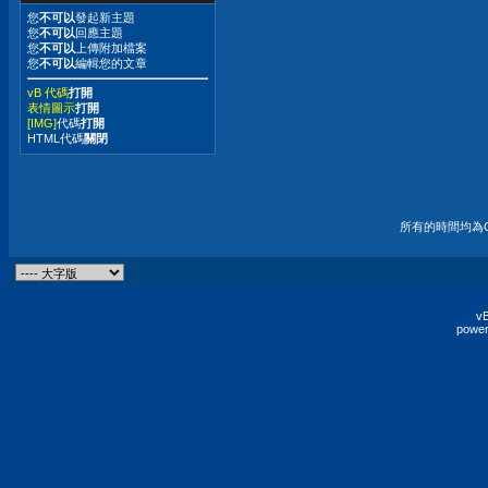
您
不可以
發起新主題
您
不可以
回應主題
您
不可以
上傳附加檔案
您
不可以
編輯您的文章
vB 代碼
打開
表情圖示
打開
[IMG]
代碼
打開
HTML代碼
關閉
所有的時間均為G
vB
power