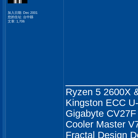
加入日期: Dec 2001
您的住址: 台中縣
文章: 1,706
___________
Ryzen 5 2600X 
Kingston ECC U
Gigabyte CV27
Cooler Master V
Fractal Design D