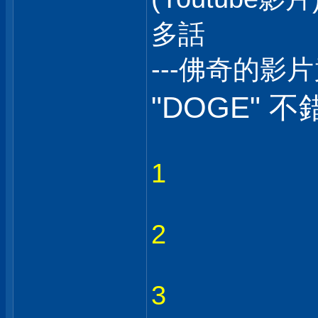
多話
---佛奇的影
"DOGE" 不
1
2
3