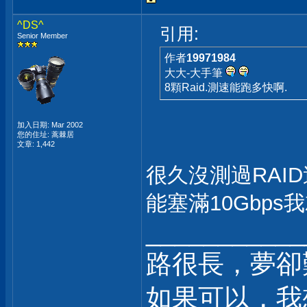
^DS^
引用:
Senior Member
作者
19971984
大大-大手筆
8顆Raid.測速能跑多快啊.
加入日期: Mar 2002
您的住址: 蒿棘居
文章: 1,442
很久沒測過RAI
能塞滿10Gbps
___________
路很長，夢卻
如果可以，我