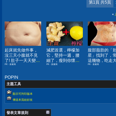
第1頁 共5頁
«
起床就先做件事，
減肥首選，檸檬加
腹部脂肪的「
沒三天小腹就不見
它，堅持一週，腰
星」找到了，
了! 肚子一天天變
細了，瘦到你懷疑
這幾物，吃走
PR・新素簡
PR・新素簡
PR・新素簡
小！
人生
囊，瘦出小蠻
POPIN
主題工具
顯示可列印版本
傳送本頁給好友
發表文章規則