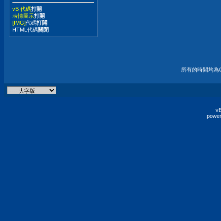
vB 代碼
打開
表情圖示
打開
[IMG]
代碼
打開
HTML代碼
關閉
所有的時間均為G
vB
power