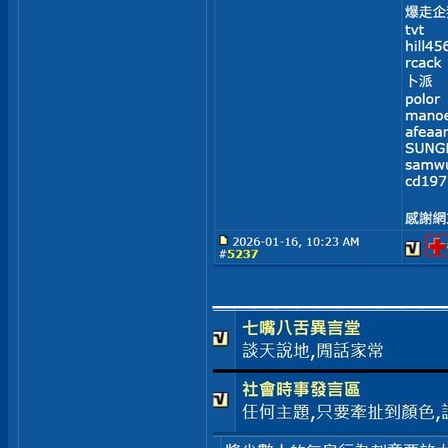
___________