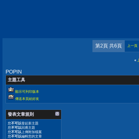
第2頁 共6頁
上一頁
«
POPIN
主題工具
顯示可列印版本
傳送本頁給好友
發表文章規則
您
不可以
發起新主題
您
不可以
回應主題
您
不可以
上傳附加檔案
您
不可以
編輯您的文章