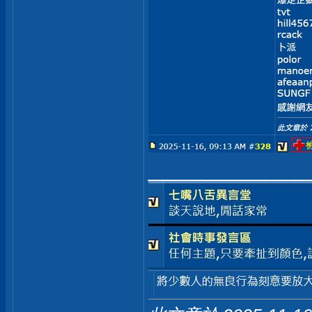
___________