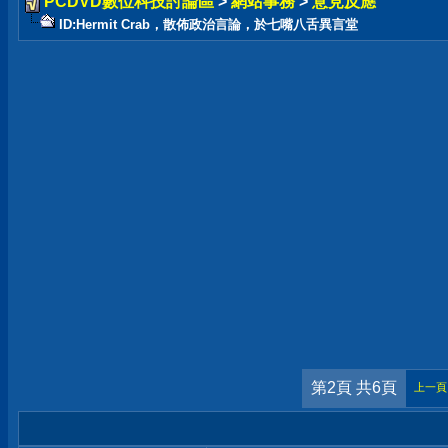
PCDVD數位科技討論區
>
網站事務
>
意見反應
ID:Hermit Crab，散佈政治言論，於七嘴八舌異言堂
第2頁 共6頁
上一頁