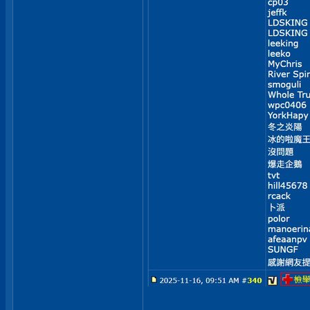
___________