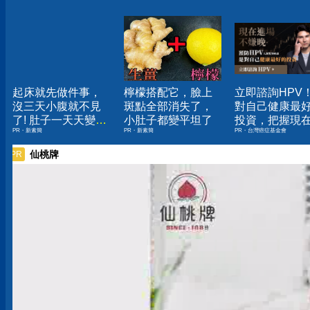
起床就先做件事，
檸檬搭配它，臉上
立即諮詢HPV
沒三天小腹就不見
斑點全部消失了，
對自己健康最
了! 肚子一天天變
小肚子都變平坦了
投資，把握現
PR・新素簡
PR・新素簡
PR・台灣癌症基金會
小！
嫌晚！
仙桃牌
PR