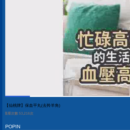
【仙桃牌】保血平丸(去羚羊角)
觀看次數 53,220次
POPIN