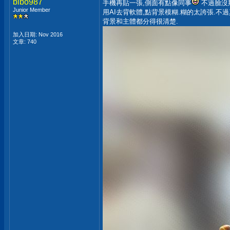
bibo987
手機再貼一張,側面有點像同事
不過臉沒
Junior Member
用AI去背軟體,點背景模糊.糊的太誇張.不過
背景和主體都分得很清楚.
加入日期: Nov 2016
文章: 740