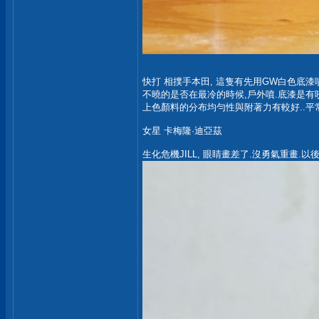
快打 相撲手本田, 這隻有先用GW白色底漆
不曉的是否在最冷的時候,戶外噴.底漆是有
上色顏料的分布均勻性與附著力有較好..平
女星 卡梅隆·迪亞茲
生化危機JILL, 眼睛畫差了.沒勇氣重畫.以