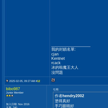
__________________
我的封鎖名單:
cjan
Kentnet
rcack
冰的啦魔王大人
沒問題
2025-02-05, 09:27 AM #
12
bibo987
引用:
Junior Member
作者
hendry2002
塗得真好
加入日期: Nov 2016
手巧眼睛好
文章: 740