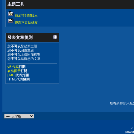
主題工具
顯示可列印版本
傳送本頁給好友
發表文章規則
您
不可以
發起新主題
您
不可以
回應主題
您
不可以
上傳附加檔案
您
不可以
編輯您的文章
vB 代碼
打開
表情圖示
打開
[IMG]
代碼
打開
HTML代碼
關閉
所有的時間均為G
vB
power