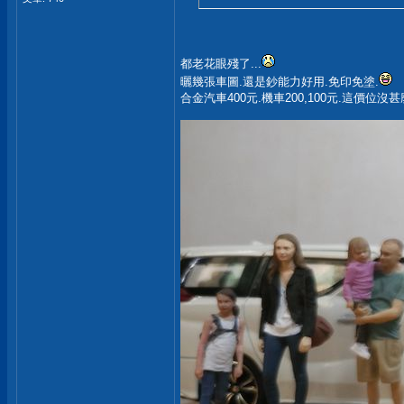
都老花眼殘了...
曬幾張車圖.還是鈔能力好用.免印免塗.
合金汽車400元.機車200,100元.這價位沒