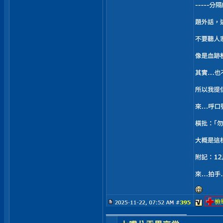
__________________