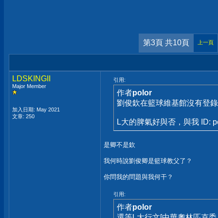
第3頁 共10頁
上一頁
LDSKINGII
引用:
Major Member
作者
polor
劉俊欽在籃球維基館沒有登錄[籃球
加入日期: May 2021
文章: 250
L大的脾氣好與否，與我 ID: po
是卿不是欽
我何時說劉俊卿是籃球教父了？
你問我的問題與我何干？
引用:
作者
polor
還等L大行文[中華奧林匹克委員