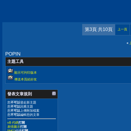
第3頁 共10頁
上一頁
«
POPIN
主題工具
顯示可列印版本
傳送本頁給好友
發表文章規則
您
不可以
發起新主題
您
不可以
回應主題
您
不可以
上傳附加檔案
您
不可以
編輯您的文章
vB 代碼
打開
表情圖示
打開
[IMG]
代碼
打開