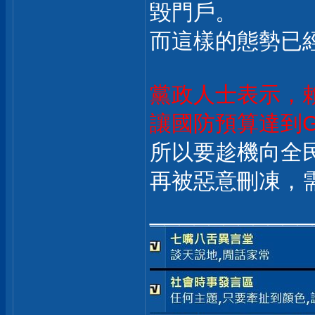
毀門戶。
而這樣的態勢已
黨政人士表示，
讓國防預算達到G
所以要趁機向全
再被惡意刪凍，
___________