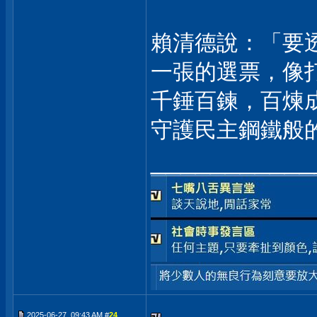
賴清德說：「要
一張的選票，像
千錘百鍊，百煉
守護民主鋼鐵般
___________
2025-06-27, 09:43 AM #
24