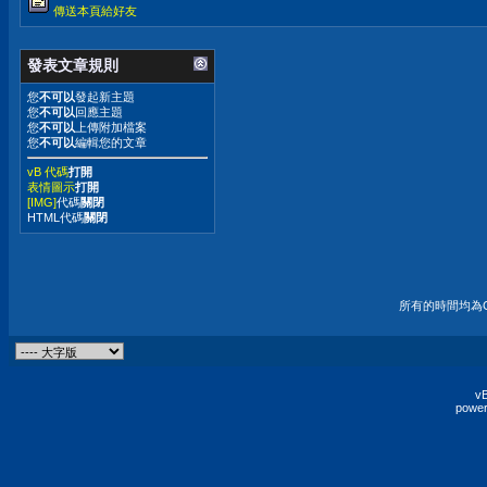
傳送本頁給好友
發表文章規則
您
不可以
發起新主題
您
不可以
回應主題
您
不可以
上傳附加檔案
您
不可以
編輯您的文章
vB 代碼
打開
表情圖示
打開
[IMG]
代碼
關閉
HTML代碼
關閉
所有的時間均為G
vB
power