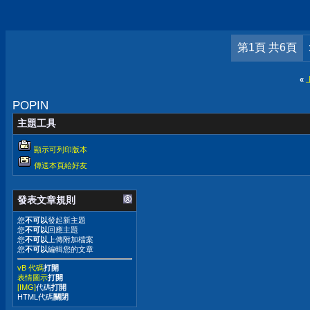
第1頁 共6頁
«
POPIN
主題工具
顯示可列印版本
傳送本頁給好友
發表文章規則
您
不可以
發起新主題
您
不可以
回應主題
您
不可以
上傳附加檔案
您
不可以
編輯您的文章
vB 代碼
打開
表情圖示
打開
[IMG]
代碼
打開
HTML代碼
關閉