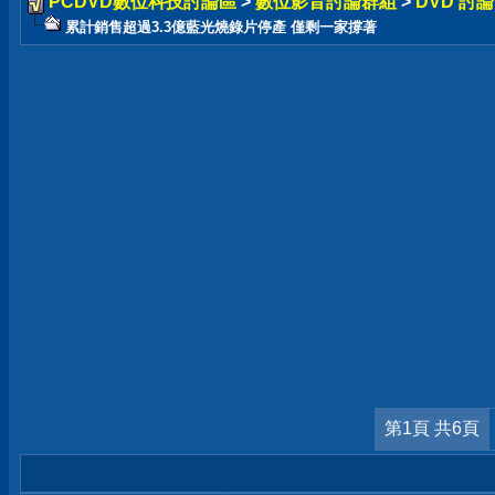
PCDVD數位科技討論區
>
數位影音討論群組
>
DVD 討
累計銷售超過3.3億藍光燒錄片停產 僅剩一家撐著
第1頁 共6頁