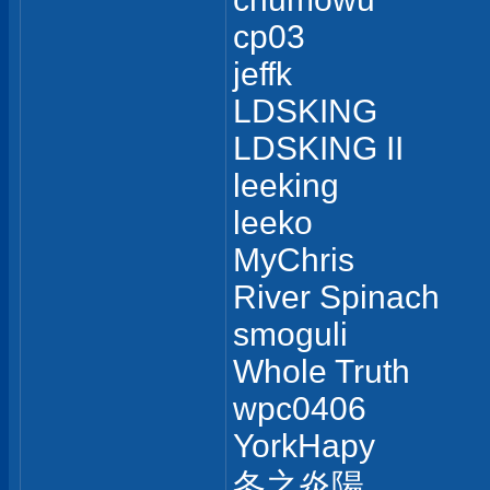
cp03
jeffk
LDSKING
LDSKING II
leeking
leeko
MyChris
River Spinach
smoguli
Whole Truth
wpc0406
YorkHapy
冬之炎陽