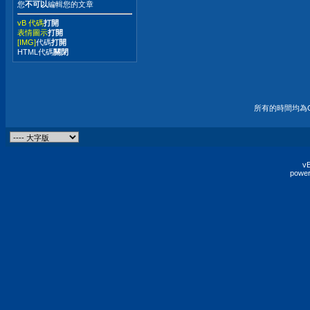
您
不可以
編輯您的文章
vB 代碼
打開
表情圖示
打開
[IMG]
代碼
打開
HTML代碼
關閉
所有的時間均為G
vB
power