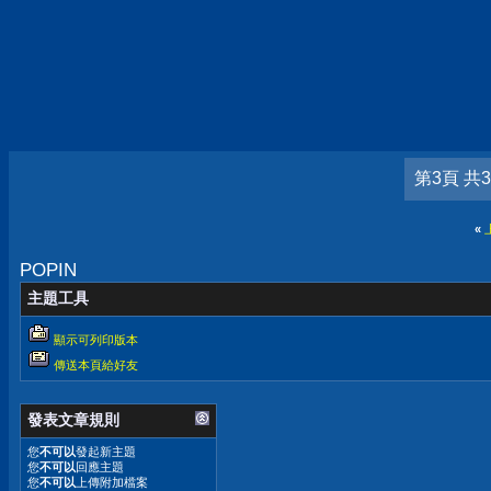
第3頁 共
«
POPIN
主題工具
顯示可列印版本
傳送本頁給好友
發表文章規則
您
不可以
發起新主題
您
不可以
回應主題
您
不可以
上傳附加檔案