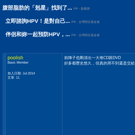
腹部脂肪的「剋星」找到了...
PR・新素簡
立即諮詢HPV！是對自己...
PR・台灣癌症基金會
伴侶和妳一起預防HPV，...
PR・台灣癌症基金會
poolish
前陣子也剛清出一大堆CD跟DVD
Basic Member
好多都歷史悠久，但真的用不到還是交給
加入日期: Jul 2014
文章: 11