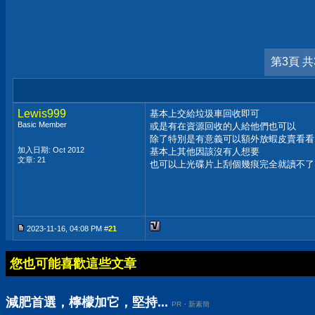
第3頁 共
Lewis999
基本上交給垃圾車回收即可
Basic Member
或是有在資源回收的人給他們也可以
除了特別是有意義可以額外放蝦皮賣看看
加入日期: Oct 2012
基本上其他因該沒有人想要
文章: 21
也可以上光碟片上刮個幾痕完全就讀不了
2023-11-16, 04:08 PM #
21
您也可能喜歡這些文章
減肥首選，檸檬加它，堅持...
PR・新素簡