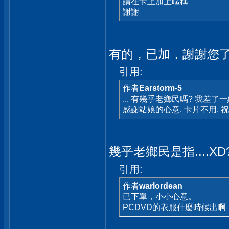
請在卡上加上暱稱
謝謝
有的，已加，謝謝您
引用:
作者
Earstorm-5
... 有幾乎老鄉民嗎? 我差了一
感謝站娘的心意, 卡片不用, 祝
幾乎老鄉民是指....X
引用:
作者
warlordean
已下單，小小心意。
PCDVD的衣服什麼時候出啊