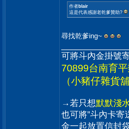
作者
blair
這是代表感謝老乾爹贊助?
尋找乾爹ing~
_____________
可將斗內金掛號寄
70899台南育平
（小豬仔雜貨舖
→若只想
默默淺
也可將”斗內卡寄
金一起放置信封