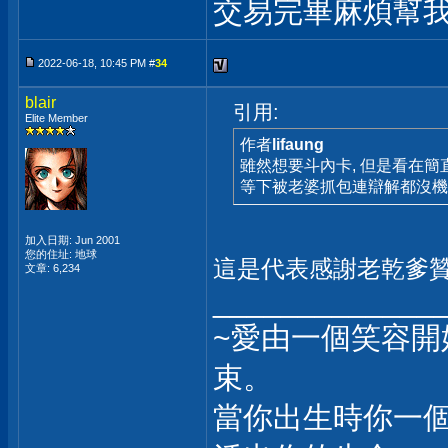
交易完畢麻煩幫我
2022-06-18, 10:45 PM #
34
blair
引用:
Elite Member
作者
lifaung
雖然想要斗內卡, 但是看在簡
等下被老婆抓包連辯解都沒機
加入日期: Jun 2001
您的住址: 地球
這是代表感謝老乾爹
文章: 6,234
_____________
~愛由一個笑容
束。
當你出生時你一