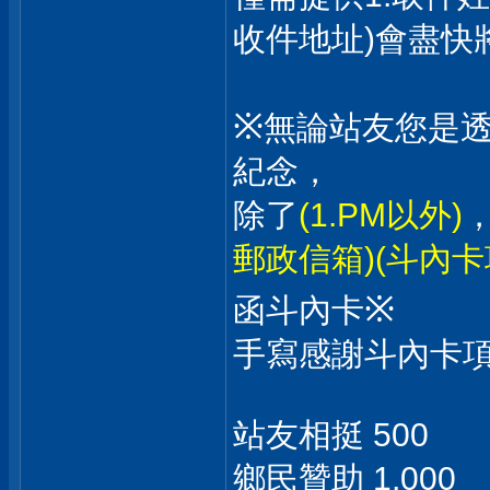
收件地址)會盡快
※
無論站友您是
紀念，
除了
(1.PM以外)
郵政信箱)(斗內
※
函斗內卡
手寫感謝斗內卡項
站友相挺 500
鄉民贊助 1,000