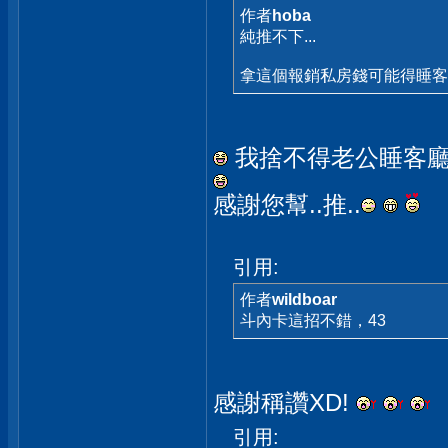
作者
hoba
純推不下...
拿這個報銷私房錢可能得睡
我捨不得老公睡客廳..
感謝您幫..推..
引用:
作者
wildboar
斗內卡這招不錯，43
感謝稱讚XD!
引用: