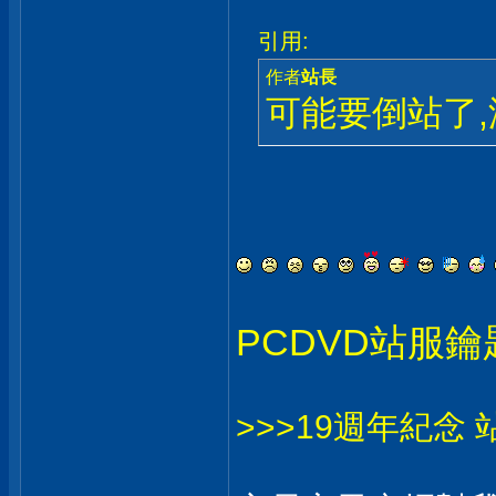
引用:
作者
站長
可能要倒站了
PCDVD站服鑰
>>>19週年紀念