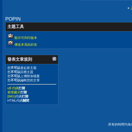
«
POPIN
主題工具
顯示可列印版本
傳送本頁給好友
發表文章規則
您
不可以
發起新主題
您
不可以
回應主題
您
不可以
上傳附加檔案
您
不可以
編輯您的文章
vB 代碼
打開
表情圖示
打開
[IMG]
代碼
打開
HTML代碼
關閉
所有的時間均為G