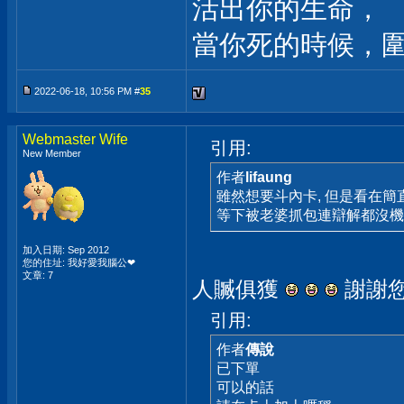
活出你的生命，
當你死的時候，
2022-06-18, 10:56 PM #
35
Webmaster Wife
引用:
New Member
作者
lifaung
雖然想要斗內卡, 但是看在簡
等下被老婆抓包連辯解都沒機
加入日期: Sep 2012
您的住址: 我好愛我腦公❤
文章: 7
人贓俱獲
謝謝
引用:
作者
傳說
已下單
可以的話