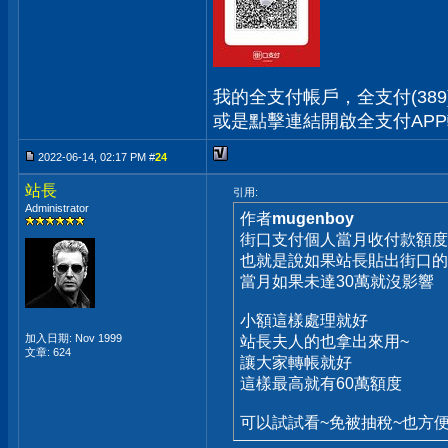
我的全支付帳戶，全支付(389) 1
或是點擊連結開啟全支付AP
2022-06-14, 02:17 PM #
24
站長
引用:
Administrator
作者
mugenboy
街口支付個人當月收付款額度
也就是說如果站長貼出街口的收
當月如果未達30萬就沒影響
小額這樣處理就好
加入日期: Nov 1999
站長夫人的也拿出來用~
文章: 624
讓大家轉帳就好
這樣最高就有60萬額度
可以試試看~免被抽稅~也方