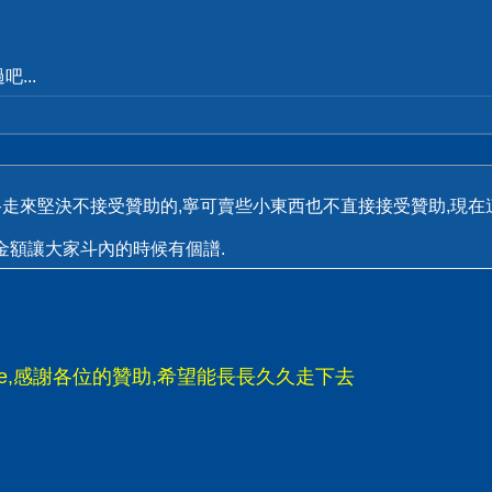
...
路走來堅決不接受贊助的,寧可賣些小東西也不直接接受贊助,現在
金額讓大家斗內的時候有個譜.
ode,感謝各位的贊助,希望能長長久久走下去