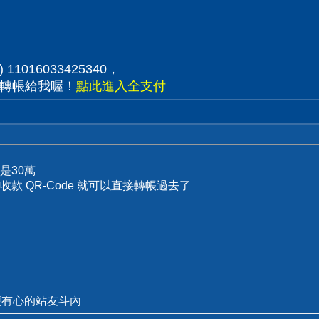
1016033425340，
P轉帳給我喔！
點此進入全支付
是30萬
款 QR-Code 就可以直接轉帳過去了
便有心的站友斗內