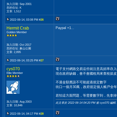
加入日期: Sep 2001
您的住址: K
文章: 1,512
2022-06-14, 03:08 PM #
26
Hermit Crab
Paypal +1...
Golden Member
加入日期: Oct 2017
您的住址: 象山公園
文章: 2,895
2022-06-14, 03:25 PM #
27
cys070
電子支付網路交易這些就注意高頻率存入帳
Elite Member
現在政府缺錢，會不會國稅局來查稅拔皮
不過金額應該不可能超過規定數字
街口一個月30萬，政府規定個人帳戶全年2
若怕這方面問題，等需要數字到，先拿掉QR
加入日期: Aug 2003
此文章於 2022-06-14
04:20 PM
被 cys070 編輯.
文章: 10,846
2022-06-14, 04:17 PM #
28