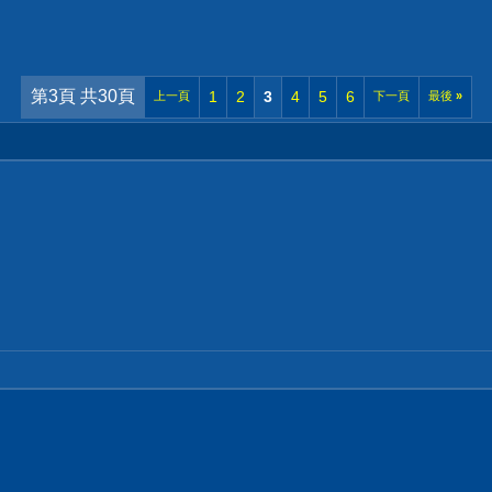
第3頁 共30頁
1
2
3
4
5
6
上一頁
下一頁
最後
»