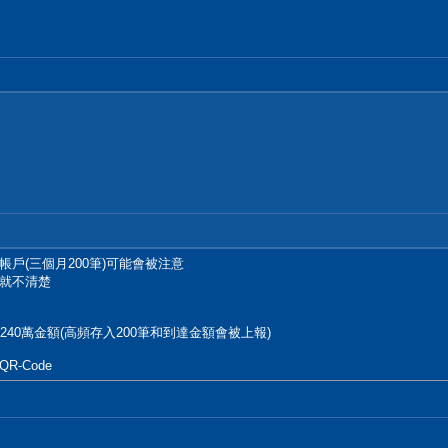
戶(三個月200筆)可能會被注意
就不清楚
40萬金額(高頻存入200筆和到達金額會被上報)
-Code