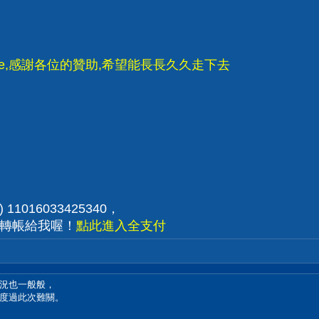
ode,感謝各位的贊助,希望能長長久久走下去
1016033425340，
P轉帳給我喔！
點此進入全支付
況也一般般，
度過此次難關。