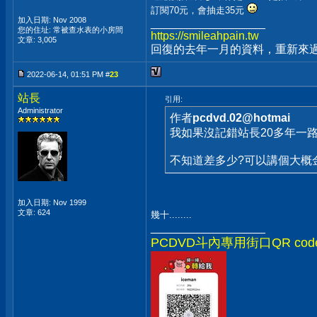
訂閱70元，會抽走35元
加入日期: Nov 2008
__________________
您的住址: 常被查水表的小房間
https://smileahpain.tw
文章: 3,005
回復的去年一月的資料，重新來過吧
2022-06-14, 01:51 PM #
23
站長
引用:
Administrator
作者
pcdvd.02@hotmai
我如果沒記錯站長20多年一
不知道差多少?可以講個大概
加入日期: Nov 1999
文章: 624
幾十........
__________________
PCDVD斗內專用街口QR c