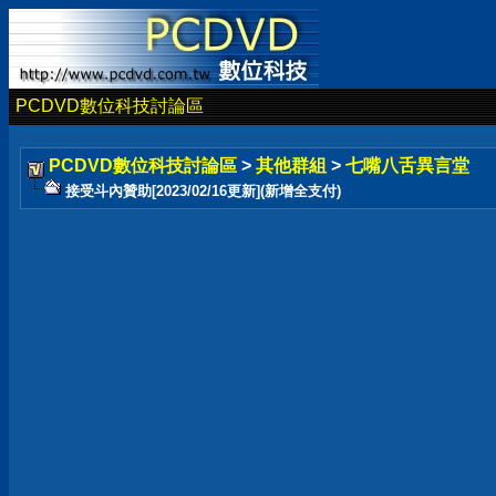
PCDVD數位科技討論區
PCDVD數位科技討論區
>
其他群組
>
七嘴八舌異言堂
接受斗內贊助[2023/02/16更新](新增全支付)