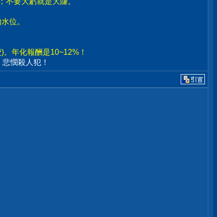
賣；不要大虧就是大賺。
。
的水位。
。年化報酬是10~12%！
、悲憫殺人犯！