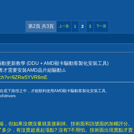
第2頁 共3頁
1
2
3
上一頁
下一頁
卡驅動更新教學 (DDU + AMD顯卡驅動客製化安裝工具)
用者才需要安裝AMD晶片組驅動⚠️
watch?v=9ZRw5YVR6mE
在底下路徑之中，才能順利使用AMD顯卡驅動客製化安裝工具。
l\drivers
漲幅，但如果沒價沒量就直接刷掉。技術面和訊號面的加權評分。
了多少，有沒賣超過起漲點? 沒有?不用怕。技術面出現賣點才