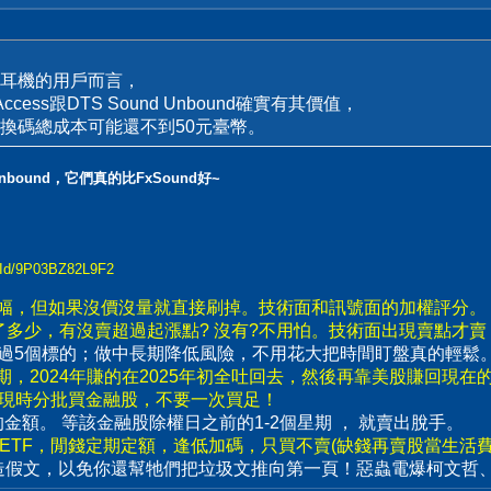
耳機的用戶而言，
y Access跟DTS Sound Unbound確實有其價值，
換碼總成本可能還不到50元臺幣。
 Unbound，它們真的比FxSound好~
ctId/9P03BZ82L9F2
漲幅，但如果沒價沒量就直接刷掉。技術面和訊號面的加權評分。
了多少，有沒賣超過起漲點? 沒有?不用怕。技術面出現賣點才
要超過5個標的；做中長期降低風險，不用花大把時間盯盤真的輕鬆
，2024年賺的在2025年初全吐回去，然後再靠美股賺回現在
出現時分批買金融股，不要一次買足！
賣出的金額。 等該金融股除權日之前的1-2個星期 ， 就賣出脫手。
數ETF，閒錢定期定額，逢低加碼，只買不賣(缺錢再賣股當生活費)
造假文，以免你還幫牠們把垃圾文推向第一頁！惡蟲電爆柯文哲