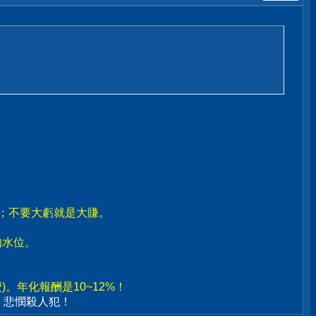
賣；不要大虧就是大賺。
。
的水位。
。年化報酬是10~12%！
、悲憫殺人犯！