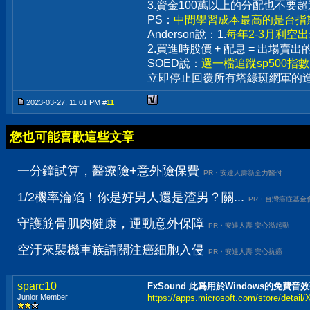
3.資金100萬以上的分配也不
PS：
中間學習成本最高的是台指期
Anderson說：1.
每年2-3月利空
2.買進時股價 + 配息 = 出場
SOED說：
選一檔追蹤sp500指
立即停止回覆所有塔綠斑網軍的
2023-03-27, 11:01 PM #
11
您也可能喜歡這些文章
一分鐘試算，醫療險+意外險保費
PR・安達人壽新全力醫付
1/2機率淪陷！你是好男人還是渣男？關...
PR・台灣癌症基金
守護筋骨肌肉健康，運動意外保障
PR・安達人壽 安心溢起動
空汙來襲機車族請關注癌細胞入侵
PR・安達人壽 安心抗癌
sparc10
FxSound 此爲用於Windows的免費音
Junior Member
https://apps.microsoft.com/store/deta