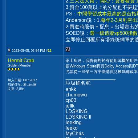
2.
三大法人買， 開心；賣要看賣
3.資金100萬以上的分配也不
PS：
中間學習成本最高的是台指期
Anderson說：1.
每年2-3月利空
2.買進時股價 + 配息 = 出場
SOED說：
選一檔追蹤sp500指
立即停止回覆所有塔綠斑網軍的
2023-05-05, 03:54 PM #
12
Hermit Crab
承上所述，我覺得對於有使用耳機的用戶
Golden Member
從Windows Store購買Dolby Access
尤其從一些第三方平臺購買兌換碼總成本
__________________
加入日期: Oct 2017
垃圾桶名單:
您的住址: 象山公園
ankk
文章: 2,894
chumowu
cp03
jeffk
LDSKING
LDSKING II
leeking
leeko
MyChris