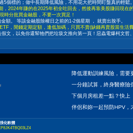
要超過5個標的；做中長期降低風險，不用花大把時間盯盤真的輕鬆
，2024年賺的在2025年初全吐回去，然後再靠美股賺回現在
出現時分批買金融股，不要一次買足！
賣出的金額。 等該金融股除權日之前的1-2個星期 ， 就賣出脫手。
數ETF，閒錢定期定額，逢低加碼，只買不賣(缺錢再賣股當生活費)
造假文，以免你還幫牠們把垃圾文推向第一頁！惡蟲電爆柯文哲
降低運動訓練風險，需要
一分鐘試算，終身醫療險
會
下個月房租差一點？快上【
伴侶和妳一起預防HPV，才
效强化軟體
il/XP8JK4TBQ03LZ4