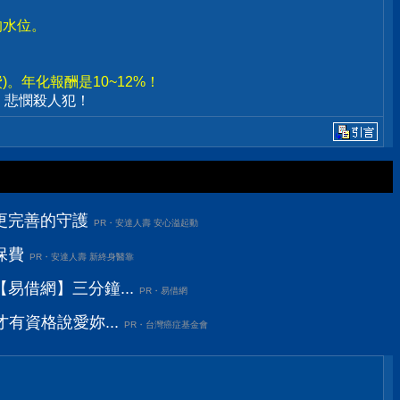
。
的水位。
。年化報酬是10~12%！
、悲憫殺人犯！
更完善的守護
PR・安達人壽 安心溢起動
保費
PR・安達人壽 新終身醫靠
易借網】三分鐘...
PR・易借網
有資格說愛妳...
PR・台灣癌症基金會