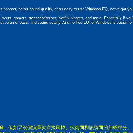
 booster, better sound quality, or an easy-to-use Windows EQ, we've got yo
overs, gamers, transcriptionists, Netflix bingers, and more. Especially if you
ost volume, bass, and sound quality. And no free EQ for Windows is easier t
漲幅，但如果沒價沒量就直接刷掉。技術面和訊號面的加權評分。