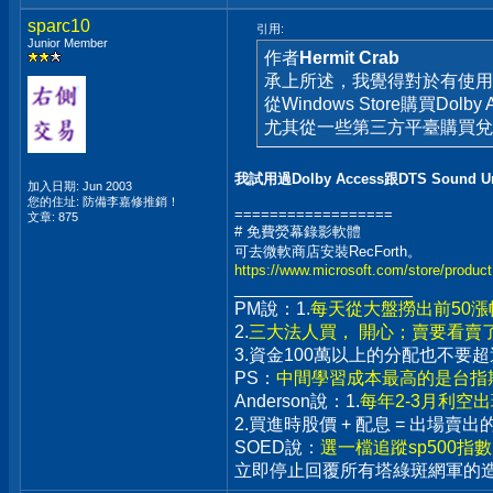
sparc10
引用:
Junior Member
作者
Hermit Crab
承上所述，我覺得對於有使用
從Windows Store購買Dolb
尤其從一些第三方平臺購買兌
我試用過Dolby Access跟DTS Sound
加入日期: Jun 2003
您的住址: 防備李嘉修推銷！
==================
文章: 875
# 免費熒幕錄影軟體
可去微軟商店安裝RecForth。
https://www.microsoft.com/store/produ
__________________
PM說：1.
每天從大盤撈出前50
2.
三大法人買， 開心；賣要看賣
3.資金100萬以上的分配也不
PS：
中間學習成本最高的是台指期
Anderson說：1.
每年2-3月利空
2.買進時股價 + 配息 = 出場
SOED說：
選一檔追蹤sp500指
立即停止回覆所有塔綠斑網軍的