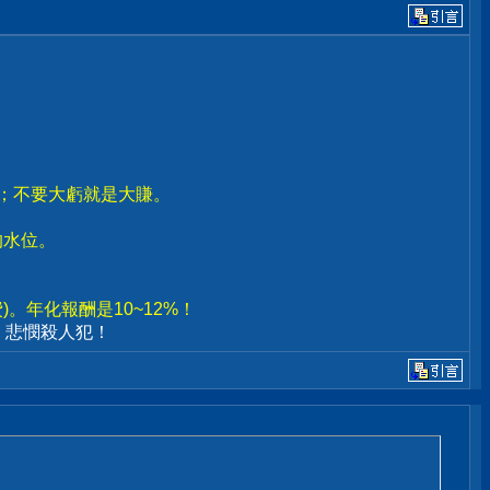
賣；不要大虧就是大賺。
。
的水位。
。年化報酬是10~12%！
、悲憫殺人犯！