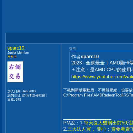
sparc10
引用:
Junior Member
作者
sparc10
2023 - 全網最全丨AMD顯
⚠️注意：是AMD CPU的使
https://www.youtube.com/
下載到新版驅動后，不用解壓縮，但要放
加入日期: Jun 2003
C:\Program Files\AMDRadeonTool\RSToo
您的住址: 防備李嘉修推銷！
文章: 875
__________________
PM說：1.
每天從大盤撈出前50
2.
三大法人買， 開心；賣要看賣