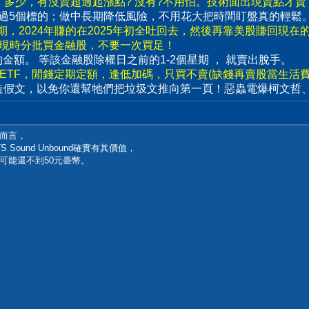
了多少，有沒賣超過起漲點? 沒有?不用怕。技術面出現賣點才
要超過5個標的；做中長期降低風險，不用花大把時間盯盤真的輕鬆
，2024年賺的在2025年初全吐回去，然後再靠美股賺回現在
出現時分批買金融股，不要一次買足！
賣出的金額。 等該金融股除權日之前的1-2個星期 ， 就賣出脫手。
數ETF，閒錢定期定額，逢低加碼，只買不賣(缺錢再賣股當生活費)
造假文，以免你還幫牠們把垃圾文推向第一頁！惡蟲電爆柯文哲
而言，
跟DTS Sound Unbound確實有其價值，
可能還不到50元臺幣。