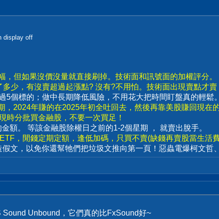
display off
漲幅，但如果沒價沒量就直接刷掉。技術面和訊號面的加權評分。
了多少，有沒賣超過起漲點? 沒有?不用怕。技術面出現賣點才
要超過5個標的；做中長期降低風險，不用花大把時間盯盤真的輕鬆
，2024年賺的在2025年初全吐回去，然後再靠美股賺回現在
出現時分批買金融股，不要一次買足！
賣出的金額。 等該金融股除權日之前的1-2個星期 ， 就賣出脫手。
數ETF，閒錢定期定額，逢低加碼，只買不賣(缺錢再賣股當生活費)
造假文，以免你還幫牠們把垃圾文推向第一頁！惡蟲電爆柯文哲
S Sound Unbound，它們真的比FxSound好~