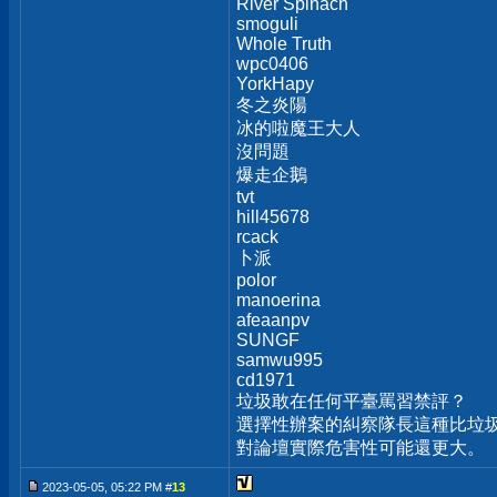
River Spinach
smoguli
Whole Truth
wpc0406
YorkHapy
冬之炎陽
冰的啦魔王大人
沒問題
爆走企鵝
tvt
hill45678
rcack
卜派
polor
manoerina
afeaanpv
SUNGF
samwu995
cd1971
垃圾敢在任何平臺罵習禁評？
選擇性辦案的糾察隊長這種比垃圾
對論壇實際危害性可能還更大。
2023-05-05, 05:22 PM #
13