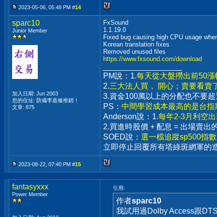
2023-05-06, 05:48 PM #
14
sparc10
FxSound
1.1.19.0
Junior Member
Fixed bug causing high CPU usage when 
Korean translation fixes
Removed unused files
https://www.fxsound.com/download
__________________
PM說：1.
每天從大盤撈出前50
2.
三大法人買， 開心；賣要看賣
加入日期: Jun 2003
3.資金100萬以上的分配也不
您的住址: 防備李嘉修推銷！
PS：
中間學習成本最高的是台指期
文章: 875
Anderson說：1.
每年2-3月利空
2.買進時股價 + 配息 = 出場
SOED說：
選一檔追蹤sp500指
立即停止回覆所有塔綠斑網軍的
2023-08-22, 07:40 PM #
15
fantasyxxx
引用:
Power Member
作者
sparc10
我試用過Dolby Access跟DT