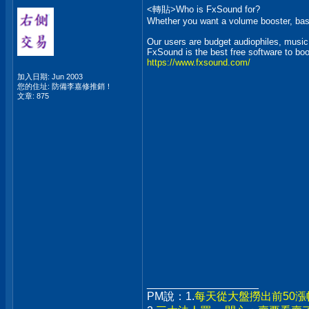
<轉貼>Who is FxSound for?
Whether you want a volume booster, bass
Our users are budget audiophiles, music l
FxSound is the best free software to bo
https://www.fxsound.com/
加入日期: Jun 2003
您的住址: 防備李嘉修推銷！
文章: 875
__________________
PM說：1.
每天從大盤撈出前50