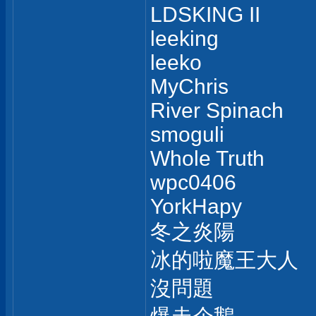
LDSKING II
leeking
leeko
MyChris
River Spinach
smoguli
Whole Truth
wpc0406
YorkHapy
冬之炎陽
冰的啦魔王大人
沒問題