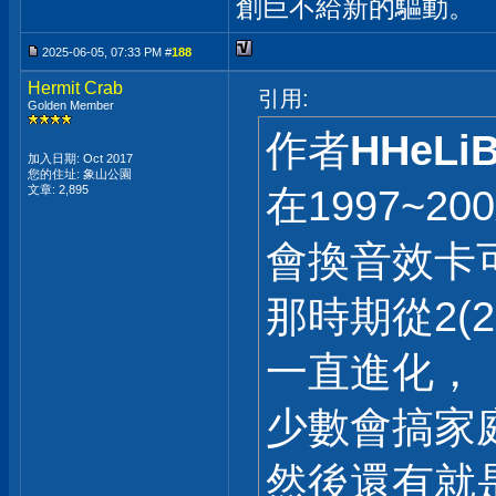
創巨不給新的驅動。
2025-06-05, 07:33 PM #
188
Hermit Crab
引用:
Golden Member
作者
HHeLi
加入日期: Oct 2017
您的住址: 象山公園
文章: 2,895
在1997~2
會換音效卡
那時期從2(2.
一直進化，
少數會搞家
然後還有就