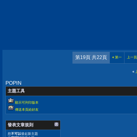
第19頁 共22頁
«
第一
上一頁
«
POPIN
主題工具
顯示可列印版本
傳送本頁給好友
發表文章規則
您
不可以
發起新主題