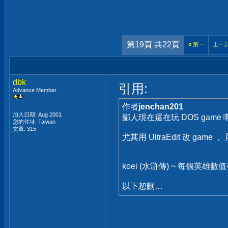
第19頁 共22頁
«
第一
上一
dbk
引用:
Advance Member
作者
jenchan201
加入日期: Aug 2001
鄙人現在還在玩 DOS game 啊! 
您的住址: Taiwan
文章: 315
尤其用 UltraEdit 改 game 
koei (水滸傳) ~ 每個英雄數值都是 2
以下恕刪…