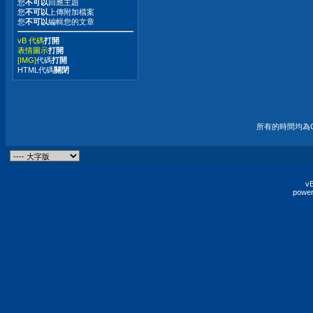
您
不可以
回應主題
您
不可以
上傳附加檔案
您
不可以
編輯您的文章
vB 代碼
打開
表情圖示
打開
[IMG]
代碼
打開
HTML代碼
關閉
所有的時間均為G
vB
power