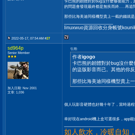
卡巴熊的韌體對於bug沒什麼修復能力
的問題會發現最終都是無疾而終.....再追問
那些比海美迪同樣機型貴上一截的錢就是
__________________
linuxwuo資源回收分身帳號ko
2022-05-17, 07:54 AM #
27
sd964p
引用:
Senior Member
作者
igogo
卡巴熊的韌體對於bug沒什
的盜版影音而已。其他的你反映的
那些比海美迪同樣機型貴上一
加入日期: Nov 2001
文章: 1,036
個人玩影音硬體也好幾十年了，當時過程
幸好現在android機上盒可選很多，app
__________________
如人飲水，冷暖自知