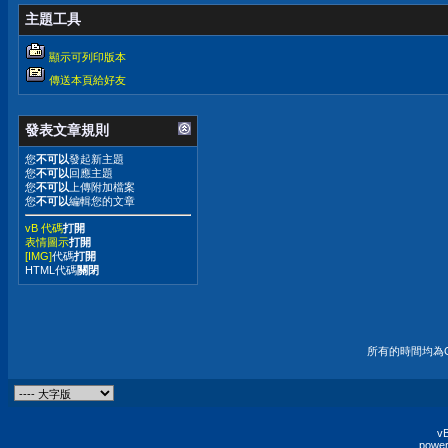
主題工具
顯示可列印版本
傳送本頁給好友
發表文章規則
您
不可以
發起新主題
您
不可以
回應主題
您
不可以
上傳附加檔案
您
不可以
編輯您的文章
vB 代碼
打開
表情圖示
打開
[IMG]
代碼
打開
HTML代碼
關閉
所有的時間均為G
vB
power