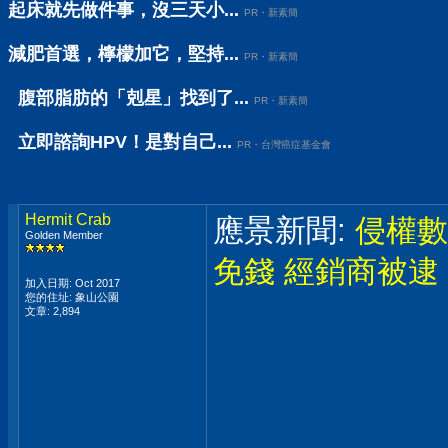
起床就先做件事，沒三天小...
PR・新素簡
減肥首選，檸檬加它，堅持...
PR・新素簡
腹部脂肪的「剋星」找到了...
PR・新素簡
立即諮詢HPV！是對自己...
PR・台灣癌症基金會
Hermit Crab
應景新聞:
侵權數
Golden Member
免錢 經銷商被逮
加入日期: Oct 2017
您的住址: 象山公園
文章: 2,894