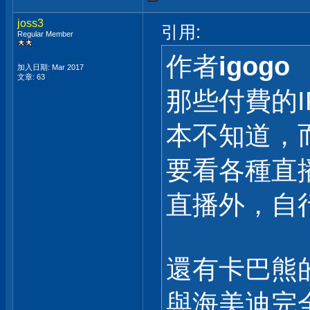
joss3
引用:
Regular Member
作者
igogo
加入日期: Mar 2017
文章: 63
那些付費的I
本不知道，
要看各種直播
直播外，自
還有卡巴熊
與海美迪完