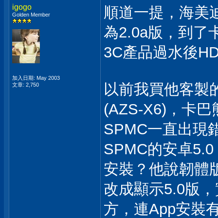
igogo
順道一提，海美迪官
Golden Member
為2.0a版，到
3C產品過水後H
加入日期: May 2003
以前我買他客製的H
文章: 2,750
(AZS-X6)，
SPMC一直出
SPMC的安卓5.
安裝？他說韌體版
改成顯示5.0版
方，連App安裝