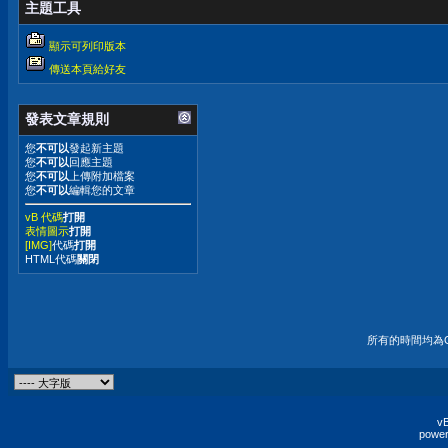
主題工具
顯示可列印版本
傳送本頁給好友
發表文章規則
您
不可以
發起新主題
您
不可以
回應主題
您
不可以
上傳附加檔案
您
不可以
編輯您的文章
vB 代碼
打開
表情圖示
打開
[IMG]
代碼
打開
HTML代碼
關閉
所有的時間均為G
vB
power